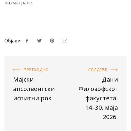
разматране.
Објави:
ПРЕТХОДНO
СЉЕДЕЋE
Мајски
Дани
апсолвентски
Филозофског
испитни рок
факултета,
14–30. маја
2026.