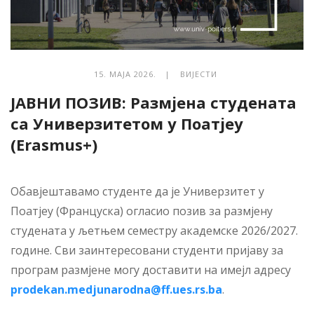
15. МАЈА 2026. |
ВИЈЕСТИ
ЈАВНИ ПОЗИВ: Размјена студената
са Универзитетом у Поатјеу
(Erasmus+)
Обавјештавамо студенте да је Универзитет у
Поатјеу (Француска) огласио позив за размјену
студената у љетњем семестру академске 2026/2027.
године. Сви заинтересовани студенти пријаву за
програм размјене могу доставити на имејл адресу
prodekan.medjunarodna@ff.ues.rs.ba
.