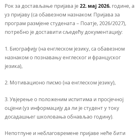
Рок за достављање пријава је
22. мај 2026.
године, а
уз пријаву (са обавезном назнаком: Пријава за
програм размјене студената – Поатје, 2026/2027),
потребно је доставити сљедећу документацију:
1. Биографију (на енглеском језику, са обавезном
назнаком о познавању енглеског и француског
језика),
2. Мотивационо писмо (на енглеском језику),
3. Увјерење о положеним испитима и просјечној
оцјени (уз информацију да ли је студент у току
досадашњег школовања обнављао годину).
Непотпуне и неблаговремене пријаве неће бити