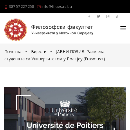
387 57 227 258
info@ff.ues.rs.ba
Почетна
Вијести
ЈАВНИ ПОЗИВ: Размјена
студената са Универзитетом у Поатјеу (Erasmus+)