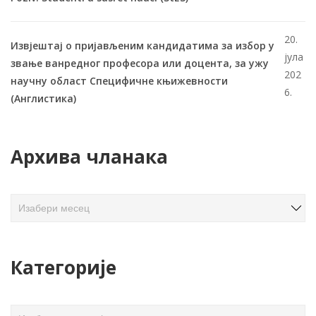
20.
Извјештај о пријављеним кандидатима за избор у
јула
звање ванредног професора или доцента, за ужу
202
научну област Специфичне књижевности
6.
(Англистика)
Архива чланака
А
р
х
и
Категорије
в
а
ч
К