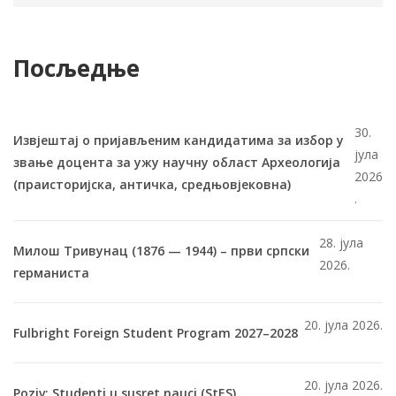
Посљедње
30.
Извјештај о пријављеним кандидатима за избор у
јула
звање доцента за ужу научну област Археологија
2026
(праисторијска, античка, средњовјековна)
.
28. јула
Милош Тривунац (1876 — 1944) – први српски
2026.
германиста
20. јула 2026.
Fulbright Foreign Student Program 2027–2028
20. јула 2026.
Poziv: Studenti u susret nauci (StES)