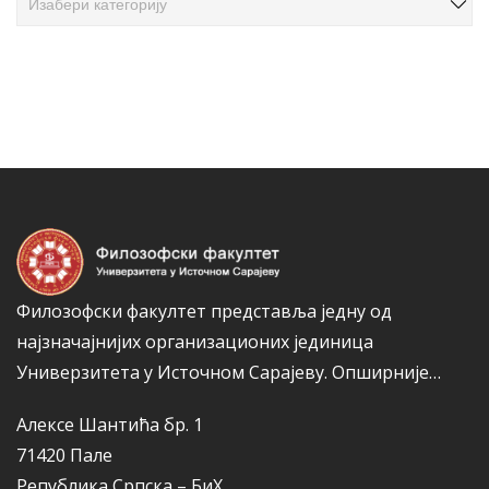
л
а
а
т
н
е
а
г
к
о
а
р
и
ј
е
Филозофски факултет представља једну од
најзначајнијих организационих јединица
Универзитета у Источном Сарајеву.
Опширније…
Алексе Шантића бр. 1
71420 Пале
Република Српска – БиХ