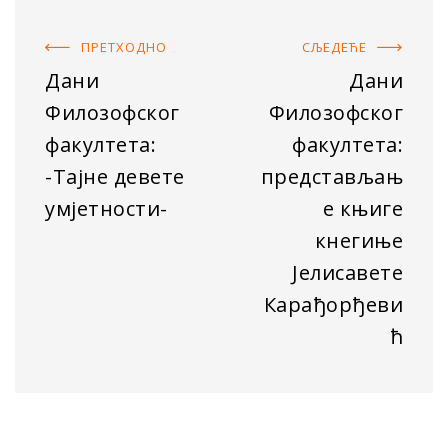
ПРЕТХОДНO
СЉЕДЕЋE
Дани
Дани
Филозофског
Филозофског
факултета:
факултета:
-Тајне девете
представљањ
умјетности-
е књиге
кнегиње
Јелисавете
Карађорђеви
ћ