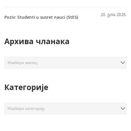
20. јула 2026.
Poziv: Studenti u susret nauci (StES)
Архива чланака
А
р
х
и
Категорије
в
а
ч
К
л
а
а
т
н
е