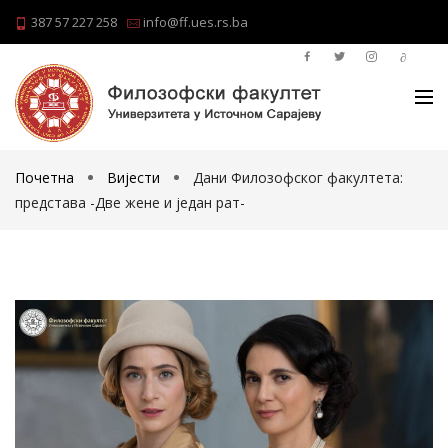
387 57 227 258
info@ff.ues.rs.ba
Почетна
Вијести
Дани Филозофског факултета:
представа -Две жене и један рат-