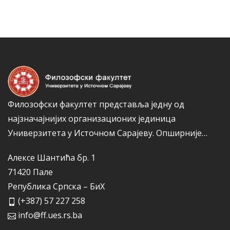
а
г
к
о
а
р
и
ј
е
Филозофски факултет представља једну од
најзначајнијих организационих јединица
Универзитета у Источном Сарајеву.
Опширније…
Алексе Шантића бр. 1
71420 Пале
Република Српска – БиХ
(+387) 57 227 258
info@ff.ues.rs.ba