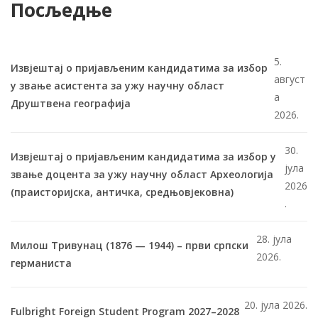
Посљедње
5.
Извјештај о пријављеним кандидатима за избор
август
у звање асистента за ужу научну област
а
Друштвена географија
2026.
30.
Извјештај о пријављеним кандидатима за избор у
јула
звање доцента за ужу научну област Археологија
2026
(праисторијска, античка, средњовјековна)
.
28. јула
Милош Тривунац (1876 — 1944) – први српски
2026.
германиста
20. јула 2026.
Fulbright Foreign Student Program 2027–2028