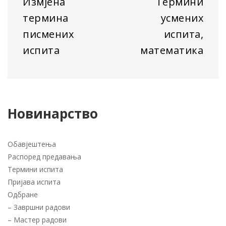
Измјена
Термини
термина
усмених
писмених
испита,
испита
математика
Новинарство
Обавјештења
Распоред предавања
Термини испита
Пријава испита
Одбране
–
Завршни радови
–
Мастер радови