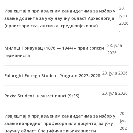
30.
Извјештај о пријављеним кандидатима за избор у
јула
звање доцента за ужу научну област Археологија
2026
(праисторијска, античка, средњовјековна)
.
28. јула
Милош Тривунац (1876 — 1944) – први српски
2026.
германиста
20. јула 2026.
Fulbright Foreign Student Program 2027–2028
20. јула 2026.
Poziv: Studenti u susret nauci (StES)
20.
Извјештај о пријављеним кандидатима за избор у
јула
звање ванредног професора или доцента, за ужу
202
научну област Специфичне књижевности