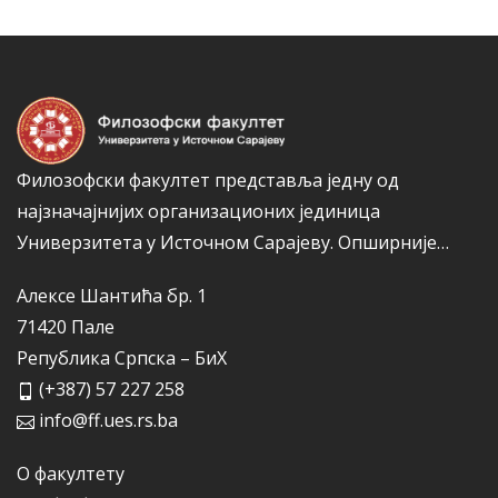
а
р
и
ј
е
Филозофски факултет представља једну од
најзначајнијих организационих јединица
Универзитета у Источном Сарајеву.
Опширније…
Алексе Шантића бр. 1
71420 Пале
Република Српска – БиХ
(+387) 57 227 258
info@ff.ues.rs.ba
О факултету