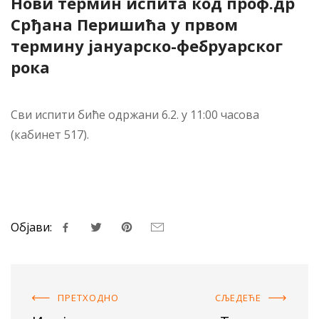
Нови термин испита код проф.др
Срђана Перишића у првом
термину јануарско-фебруарског
рока
Сви испити биће одржани 6.2. у 11:00 часова
(кабинет 517).
Објави:
ПРЕТХОДНO
СЉЕДЕЋE