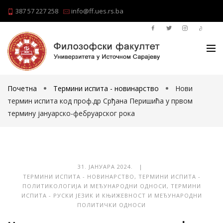
387 57 227 258
info@ff.ues.rs.ba
Почетна
Термини испита - новинарство
Нови
термин испита код проф.др Срђана Перишића у првом
термину јануарско-фебруарског рока
31. ЈАНУАРА 2024. |
ТЕРМИНИ ИСПИТА - НОВИНАРСТВО
,
ТЕРМИНИ ИСПИТА -
ПОЛИТИКОЛОГИЈА И МЕЂУНАРОДНИ ОДНОСИ
,
ТЕРМИНИ
ИСПИТА - РУСКИ ЈЕЗИК И КЊИЖЕВНОСТ И МЕЂУНАРОДНИ
ПОЛИТИЧКИ ОДНОСИ