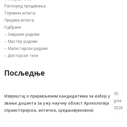
Распоред предавања
Термини испита
Пријава испита
Одбране
–
Завршни радови
–
Мастер радови
–
Магистарски радови
–
Докторске тезе
Посљедње
30.
Извјештај о пријављеним кандидатима за избор у
јула
звање доцента за ужу научну област Археологија
2026
(праисторијска, античка, средњовјековна)
.