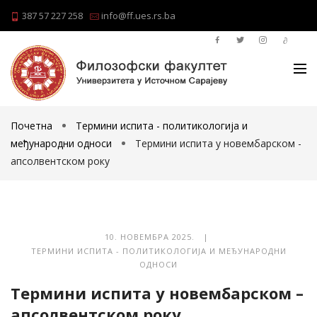
387 57 227 258
info@ff.ues.rs.ba
Почетна
Термини испита - политикологија и
међународни односи
Термини испита у новембарском -
апсолвентском року
10. НОВЕМБРА 2025. |
ТЕРМИНИ ИСПИТА - ПОЛИТИКОЛОГИЈА И МЕЂУНАРОДНИ
ОДНОСИ
Термини испита у новембарском –
апсолвентском року