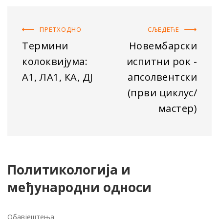
ПРЕТХОДНO
СЉЕДЕЋE
Термини
Новембарски
колоквијума:
испитни рок -
А1, ЛА1, КА, ДЈ
апсолвентски
(први циклус/
мастер)
Политикологија и
међународни односи
Обавјештења