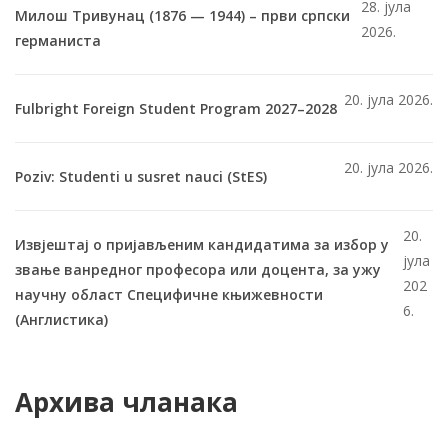
28. јула
Милош Тривунац (1876 — 1944) – први српски
2026.
германиста
20. јула 2026.
Fulbright Foreign Student Program 2027–2028
20. јула 2026.
Poziv: Studenti u susret nauci (StES)
20.
Извјештај о пријављеним кандидатима за избор у
јула
звање ванредног професора или доцента, за ужу
202
научну област Специфичне књижевности
6.
(Англистика)
Архива чланака