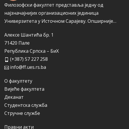
Филозофски факултет представља једну од
најзначајнијих организационих јединица
Универзитета у Источном Сарајеву.
Опширније…
Алексе Шантића бр. 1
71420 Пале
Република Српска – БиХ
(+387) 57 227 258
info@ff.ues.rs.ba
О факултету
Вијеће факултета
Деканат
Студентска служба
Стручне службе
Правни акти