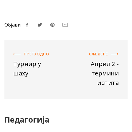
Објави:
ПРЕТХОДНO
СЉЕДЕЋE
Турнир у
Април 2 -
шаху
термини
испита
Педагогија