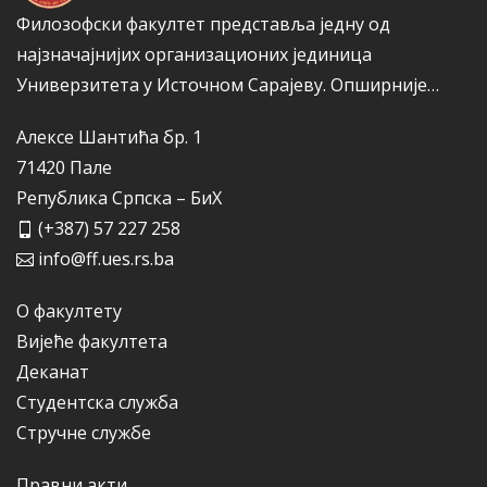
Филозофски факултет представља једну од
најзначајнијих организационих јединица
Универзитета у Источном Сарајеву.
Опширније…
Алексе Шантића бр. 1
71420 Пале
Република Српска – БиХ
(+387) 57 227 258
info@ff.ues.rs.ba
О факултету
Вијеће факултета
Деканат
Студентска служба
Стручне службе
Правни акти