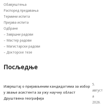
Обавјештења
Распоред предавања
Термини испита
Пријава испита
Одбране
–
Завршни радови
–
Мастер радови
–
Магистарски радови
–
Докторске тезе
Посљедње
5.
Извјештај о пријављеним кандидатима за избор
август
у звање асистента за ужу научну област
а
Друштвена географија
2026.