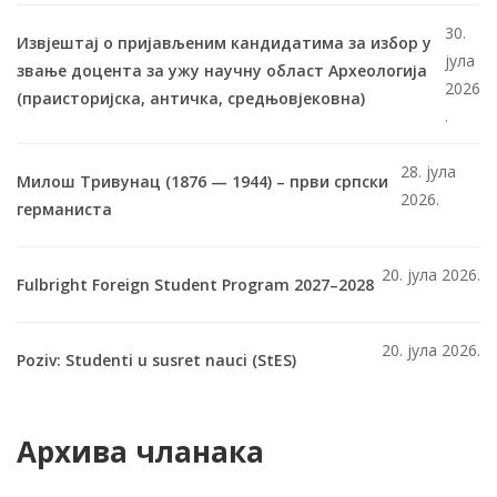
30.
Извјештај о пријављеним кандидатима за избор у
јула
звање доцента за ужу научну област Археологија
2026
(праисторијска, античка, средњовјековна)
.
28. јула
Милош Тривунац (1876 — 1944) – први српски
2026.
германиста
20. јула 2026.
Fulbright Foreign Student Program 2027–2028
20. јула 2026.
Poziv: Studenti u susret nauci (StES)
Архива чланака