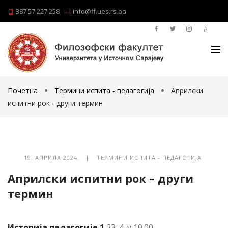
387 57 227 258
info@ff.ues.rs.ba
Почетна
Термини испита - педагогија
Априлски
испитни рок - други термин
19. АПРИЛА 2024. |
ТЕРМИНИ ИСПИТА - ПЕДАГОГИЈА
Априлски испитни рок – други
термин
Историја педагогије 1
23. 4. у 10.00