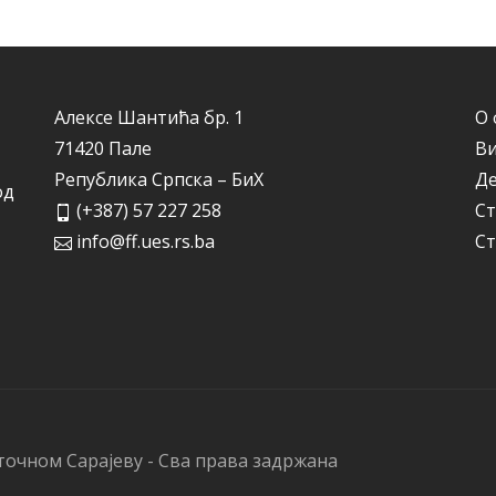
Алексе Шантића бр. 1
О 
71420 Пале
Ви
Република Српска – БиХ
Д
од
(+387) 57 227 258
Ст
info@ff.ues.rs.ba
Ст
точном Сарајеву - Сва права задржана