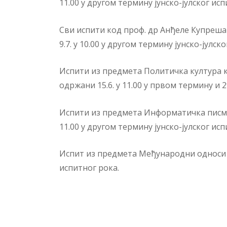
11.00 у другом термину јунско-јулског исп
Сви испити код проф. др Анђеле Купрешан
9.7. у 10.00 у другом термину јунско-јулск
Испити из предмета Политичка култура 
одржани 15.6. у 11.00 у првом термину и 29
Испити из предмета Информатичка писмено
11.00 у другом термину јунско-јулског исп
Испит из предмета Међународни односи би
испитног рока.