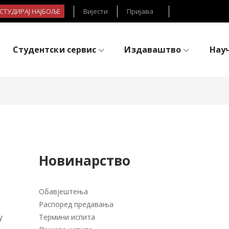
- СТУДИРАЈ НАЈБОЉЕ
Вијести
Пријава
Студентски сервис
Издаваштво
Нау
Новинарство
Обавјештења
Распоред предавања
у
Термини испита