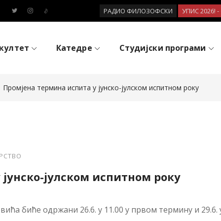
РАДИО ФИЛОЗОФСКИ
УПИС 2026! 
култет
Катедре
Студијски програми
Промјена термина испита у јунско-јулском испитном року
АРСТВО
 јунско-јулском испитном року
ћа биће одржани 26.6. у 11.00 у првом термину и 29.6. 