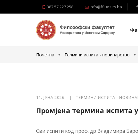
387 57 227 258
info@ff.ues.rs.ba
Фа
Почетна
Термини испита - новинарство
11. ЈУНА 2026. |
ТЕРМИНИ ИСПИТА - НОВИН
Промјена термина испита у
Сви испити код проф. др Владимира Барови