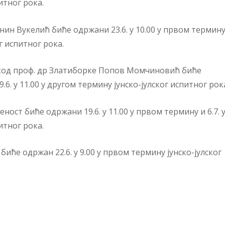
итног рока.
ин Вукелић биће одржани 23.6. у 10.00 у првом термину
ог испитног рока.
код проф. др Златиборке Попов Момчиновић биће
.6. у 11.00 у другом термину јунско-јулског испитног рок
ст биће одржани 19.6. у 11.00 у првом термину и 6.7. 
итног рока.
ће одржан 22.6. у 9.00 у првом термину јунско-јулског