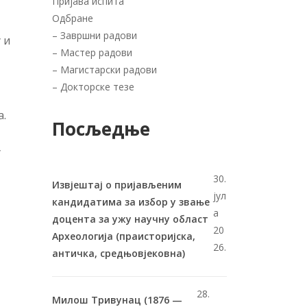
Пријава испита
Одбране
–
Завршни радови
 и
–
Мастер радови
–
Магистарски радови
–
Докторске тезе
а.
Посљедње
у
30.
Извјештај о пријављеним
јул
кандидатима за избор у звање
а
доцента за ужу научну област
20
Археологија (праисторијска,
26.
античка, средњовјековна)
28.
Милош Тривунац (1876 —