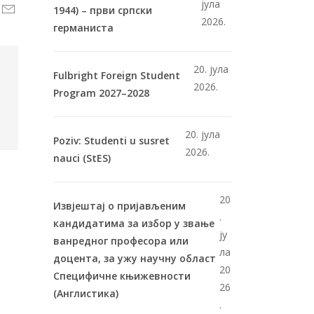
јула
1944) – први српски
2026.
германиста
20. јула
Fulbright Foreign Student
2026.
Program 2027–2028
20. јула
Poziv: Studenti u susret
2026.
nauci (StES)
20
Извјештај о пријављеним
.
кандидатима за избор у звање
ју
ванредног професора или
ла
доцента, за ужу научну област
20
Специфичне књижевности
26
(Англистика)
.