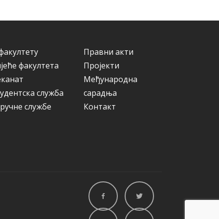
и
ј
е
факултету
Правни акти
јеће факултета
Пројекти
еканат
Међународна
удентска служба
сарадња
ручне службе
Контакт