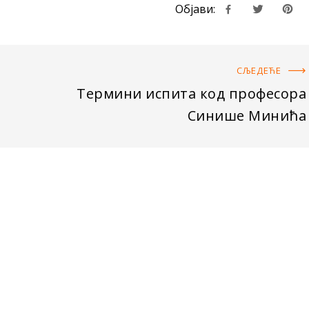
Објави:
СЉЕДЕЋE
Термини испита код професора
Синише Минића