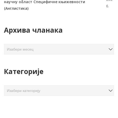
научну област Специфичне књижевности
6.
(Англистика)
Архива чланака
А
р
х
и
Категорије
в
а
ч
К
л
а
а
т
н
е
а
г