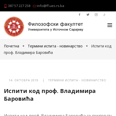
387 57 227 258
info@ff.ues.rs.ba
Почетна
Термини испита - новинарство
Испити код
проф. Владимира Баровића
14. ОКТОБРА 2019. |
ТЕРМИНИ ИСПИТА - НОВИНАРСТВО
Испити код проф. Владимира
Баровића
Испити код проф. Владимира Баровића се помјерају