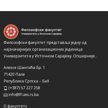
к
о
а
р
и
ј
е
Филозофски факултет представља једну од
најзначајнијих организационих јединица
Универзитета у Источном Сарајеву.
Опширније…
Алексе Шантића бр. 1
71420 Пале
Република Српска – БиХ
(+387) 57 227 258
info@ff.ues.rs.ba
О факултету