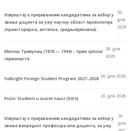
30.
Извјештај о пријављеним кандидатима за избор у
јула
звање доцента за ужу научну област Археологија
2026
(праисторијска, античка, средњовјековна)
.
28. јула
Милош Тривунац (1876 — 1944) – први српски
2026.
германиста
20. јула 2026.
Fulbright Foreign Student Program 2027–2028
20. јула 2026.
Poziv: Studenti u susret nauci (StES)
20.
Извјештај о пријављеним кандидатима за избор у
јула
звање ванредног професора или доцента, за ужу
202