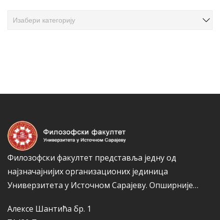
ч
К
л
а
а
т
н
е
а
г
к
о
а
р
и
ј
е
Филозофски факултет представља једну од
најзначајнијих организационих јединица
Универзитета у Источном Сарајеву.
Опширније…
Алексе Шантића бр. 1