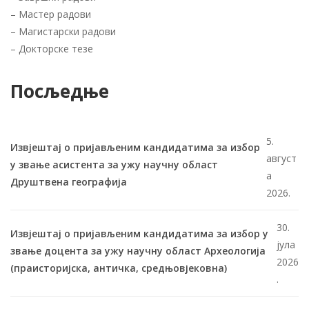
–
Мастер радови
–
Магистарски радови
–
Докторске тезе
Посљедње
5.
Извјештај о пријављеним кандидатима за избор
август
у звање асистента за ужу научну област
а
Друштвена географија
2026.
30.
Извјештај о пријављеним кандидатима за избор у
јула
звање доцента за ужу научну област Археологија
2026
(праисторијска, античка, средњовјековна)
.