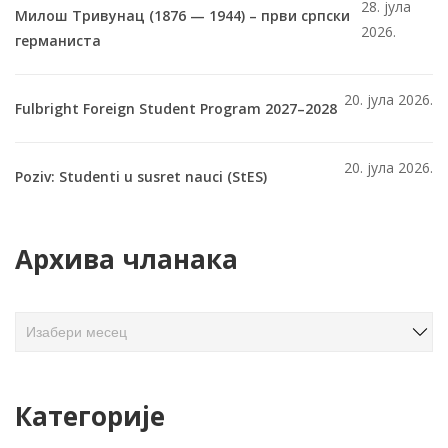
28. јула
Милош Тривунац (1876 — 1944) – први српски
2026.
германиста
20. јула 2026.
Fulbright Foreign Student Program 2027–2028
20. јула 2026.
Poziv: Studenti u susret nauci (StES)
Архива чланака
А
р
х
и
Категорије
в
а