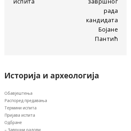
испита
завршног
рада
кандидата
Бојане
Пантић
Историја и археологија
Обавјештења
Распоред предавања
Термини испита
Пријава испита
Одбране
–
Завршни радови