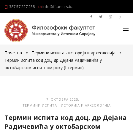
387 57 227 258
info@ff.ues.rs.ba
Почетна
Термини испита - историја и археологија
Teрмин испита код доц. др Дејана Радичевића у
oктобарском испитном року (I термин)
7. ОКТОБРА 2025. |
ТЕРМИНИ ИСПИТА - ИСТОРИЈА И АРХЕОЛОГИЈА
Teрмин испита код доц. др Дејана
Радичевића у oктобарском