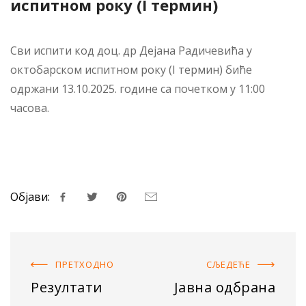
испитном року (I термин)
Сви испити код доц. др Дејана Радичевића у
октобарском испитном року (I термин) биће
одржани 13.10.2025. године са почетком у 11:00
часова.
Објави:
ПРЕТХОДНO
СЉЕДЕЋE
Резултати
Јавна одбрана