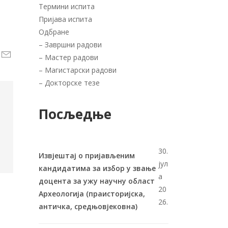
Термини испита
Пријава испита
Одбране
–
Завршни радови
–
Мастер радови
–
Магистарски радови
–
Докторске тезе
Посљедње
30.
Извјештај о пријављеним
јул
кандидатима за избор у звање
а
доцента за ужу научну област
20
Археологија (праисторијска,
26.
античка, средњовјековна)