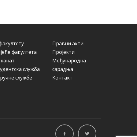
а
р
и
ј
е
факултету
Правни акти
јеће факултета
Пројекти
еканат
Међународна
удентска служба
сарадња
ручне службе
Контакт