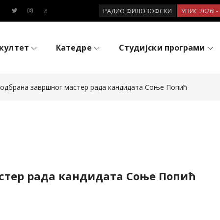
РАДИО ФИЛОЗОФСКИ
УПИС 2026! 
култет
Катедре
Студијски програми
 одбрана завршног мастер рада кандидата Соње Попић
астер рада кандидата Соње Попић