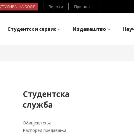
- СТУДИРАЈ НАЈБОЉЕ
Вијести
Пријава
Студентски сервис
Издаваштво
Нау
Студентска
служба
Обавјештења
Распоред предавања