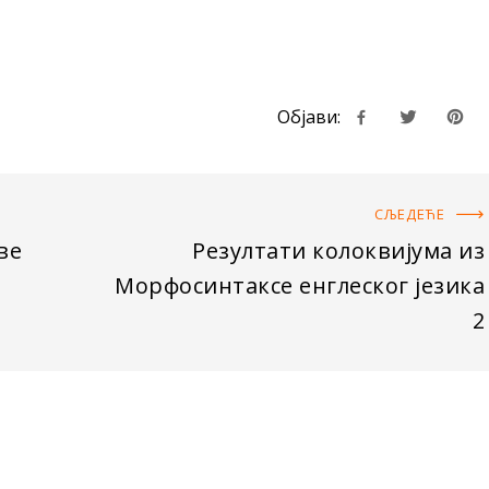
Објави:
СЉЕДЕЋE
ве
Резултати колоквијума из
Морфосинтаксе енглеског језика
2