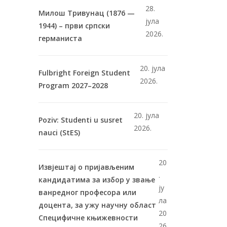
28.
Милош Тривунац (1876 —
јула
1944) – први српски
2026.
германиста
20. јула
Fulbright Foreign Student
2026.
Program 2027–2028
20. јула
Poziv: Studenti u susret
2026.
nauci (StES)
20
Извјештај о пријављеним
.
кандидатима за избор у звање
ју
ванредног професора или
ла
доцента, за ужу научну област
20
Специфичне књижевности
26