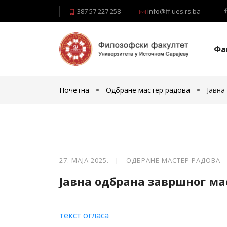
387 57 227 258
info@ff.ues.rs.ba
Фа
Почетна
Одбране мастер радова
Јавна
27. МАЈА 2025. |
ОДБРАНЕ МАСТЕР РАДОВА
Јавна одбрана завршног м
текст огласа