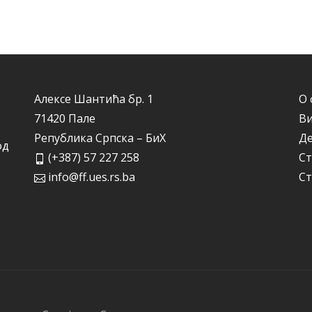
Алексе Шантића бр. 1
О 
71420 Пале
Ви
Република Српска – БиХ
Д
од
(+387) 57 227 258
Ст
info@ff.ues.rs.ba
Ст