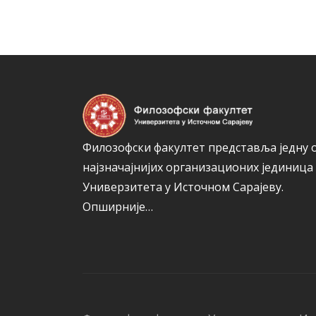
Филозофски факултет представља једну 
најзначајнијих организационих јединица
Универзитета у Источном Сарајеву.
Опширније…