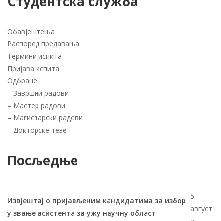
Студентска служба
Обавјештења
Распоред предавања
Термини испита
Пријава испита
Одбране
–
Завршни радови
–
Мастер радови
–
Магистарски радови
–
Докторске тезе
Посљедње
5.
Извјештај о пријављеним кандидатима за избор
август
у звање асистента за ужу научну област
а