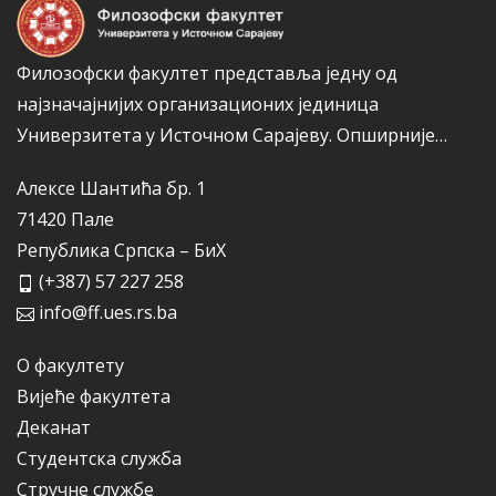
Филозофски факултет представља једну од
најзначајнијих организационих јединица
Универзитета у Источном Сарајеву.
Опширније…
Алексе Шантића бр. 1
71420 Пале
Република Српска – БиХ
(+387) 57 227 258
info@ff.ues.rs.ba
О факултету
Вијеће факултета
Деканат
Студентска служба
Стручне службе