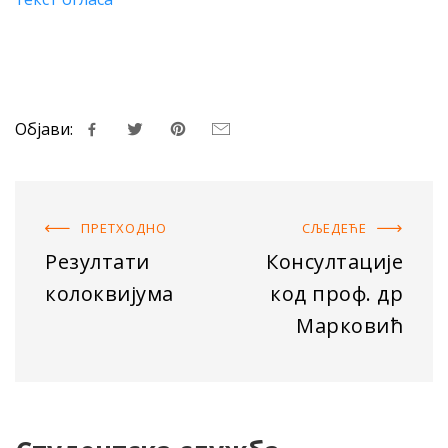
Објави:
ПРЕТХОДНO
СЉЕДЕЋE
Резултати
Консултације
колоквијума
код проф. др
Марковић