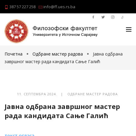
387 57 227 258
info@ff.ues.rs.ba
Почетна
Одбране мастер радова
Јавна одбрана
завршног мастер рада кандидата Сање Галић
11. СЕПТЕМБРА 2024. |
ОДБРАНЕ МАСТЕР РАДОВА
Јавна одбрана завршног мастер
рада кандидата Сање Галић
текст огласа