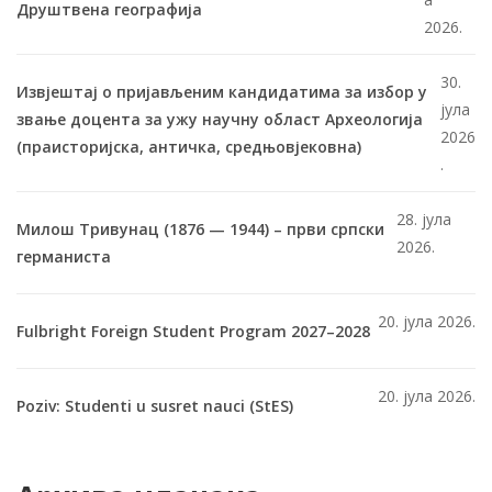
Друштвена географија
2026.
30.
Извјештај о пријављеним кандидатима за избор у
јула
звање доцента за ужу научну област Археологија
2026
(праисторијска, античка, средњовјековна)
.
28. јула
Милош Тривунац (1876 — 1944) – први српски
2026.
германиста
20. јула 2026.
Fulbright Foreign Student Program 2027–2028
20. јула 2026.
Poziv: Studenti u susret nauci (StES)