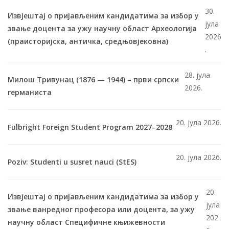
30.
Извјештај о пријављеним кандидатима за избор у
јула
звање доцента за ужу научну област Археологија
2026
(праисторијска, античка, средњовјековна)
.
28. јула
Милош Тривунац (1876 — 1944) – први српски
2026.
германиста
20. јула 2026.
Fulbright Foreign Student Program 2027–2028
20. јула 2026.
Poziv: Studenti u susret nauci (StES)
20.
Извјештај о пријављеним кандидатима за избор у
јула
звање ванредног професора или доцента, за ужу
202
научну област Специфичне књижевности