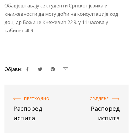
Обавјештавају се студенти Српског језика и
књижевности да могу доћи на консултације код
доц. др Божице Кнежевић 22.9. у 11 часова у
кабинет 409.
Објави:
ПРЕТХОДНO
СЉЕДЕЋE
Распоред
Распоред
испита
испита