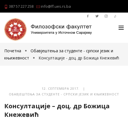
387 57 227 258
info@ff.ues.rs.ba
Почетна
Обавјештења за студенте - српски језик и
књижевност
Консултације - доц. др Божица Кнежевић
12. СЕПТЕМБРА 2017. |
ОБАВЈЕШТЕЊА ЗА СТУДЕНТЕ - СРПСКИ ЈЕЗИК И КЊИЖЕВНОСТ
Консултације – доц. др Божица
Кнежевић