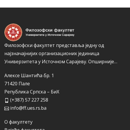
а
р
и
ј
е
Филозофски факултет представља једну од
најзначајнијих организационих јединица
Универзитета у Источном Сарајеву.
Опширније…
Алексе Шантића бр. 1
71420 Пале
Република Српска – БиХ
(+387) 57 227 258
info@ff.ues.rs.ba
О факултету