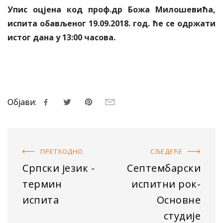
Упис оцјена код проф.др Божа Милошевића,
испита обављеног 19.09.2018. год. ће се одржати
истог дана у 13:00 часова.
Објави:
ПРЕТХОДНO
СЉЕДЕЋE
Српски језик -
Септембарски
термин
испитни рок-
испита
Основне
студије