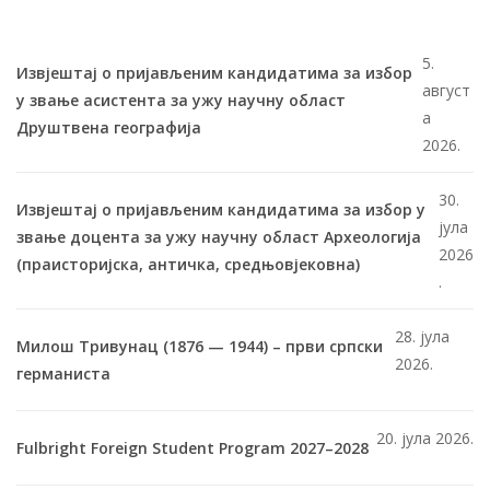
5.
Извјештај о пријављеним кандидатима за избор
август
у звање асистента за ужу научну област
а
Друштвена географија
2026.
30.
Извјештај о пријављеним кандидатима за избор у
јула
звање доцента за ужу научну област Археологија
2026
(праисторијска, античка, средњовјековна)
.
28. јула
Милош Тривунац (1876 — 1944) – први српски
2026.
германиста
20. јула 2026.
Fulbright Foreign Student Program 2027–2028