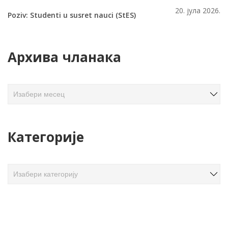
20. јула 2026.
Poziv: Studenti u susret nauci (StES)
Архива чланака
А
р
х
и
Категорије
в
а
ч
К
л
а
а
т
н
е
а
г
к