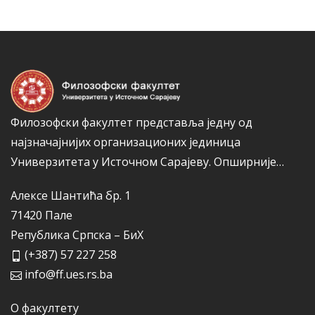
о
а
р
и
ј
е
Филозофски факултет представља једну од
најзначајнијих организационих јединица
Универзитета у Источном Сарајеву.
Опширније…
Алексе Шантића бр. 1
71420 Пале
Република Српска – БиХ
(+387) 57 227 258
info@ff.ues.rs.ba
О факултету