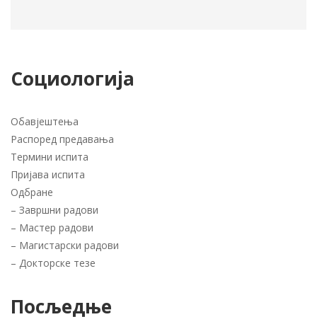
Социологија
Обавјештења
Распоред предавања
Термини испита
Пријава испита
Одбране
–
Завршни радови
–
Мастер радови
–
Магистарски радови
–
Докторске тезе
Посљедње