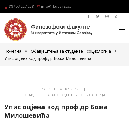
387 57 227 258
info@ff.ues.rs.ba
Почетна
Обавјештења за студенте - социологија
Упис оцјена код проф.др Божа Милошевића
18. СЕПТЕМБРА 2018. |
ОБАВЈЕШТЕЊА ЗА СТУДЕНТЕ - СОЦИОЛОГИЈА
Упис оцјена код проф.др Божа
Милошевића