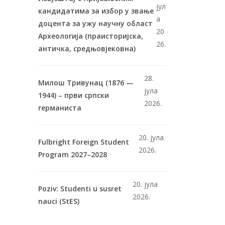
јул
кандидатима за избор у звање
а
доцента за ужу научну област
20
Археологија (праисторијска,
26.
античка, средњовјековна)
28.
Милош Тривунац (1876 —
јула
1944) – први српски
2026.
германиста
20. јула
Fulbright Foreign Student
2026.
Program 2027–2028
20. јула
Poziv: Studenti u susret
2026.
nauci (StES)