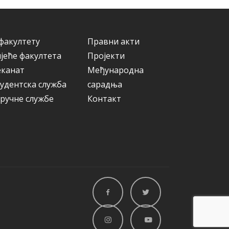
ј
е
факултету
Правни акти
јеће факултета
Пројекти
еканат
Међународна
удентска служба
сарадња
ручне службе
Контакт