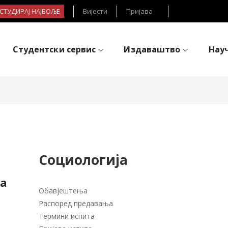
- СТУДИРАЈ НАЈБОЉЕ
Вијести
Пријава
Студентски сервис
Издаваштво
Нау
Социологија
ја
Обавјештења
Распоред предавања
Термини испита