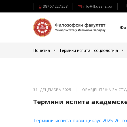
387 57 227 258
info@ff.ues.rs.ba
Фа
Почетна
Термини испита - социологија
31. ДЕЦЕМБРА 2025. |
ОБАВЈЕШТЕЊА ЗА СТУ
Термини испита академске 
Термини-испита-први-циклус-2025-26.-г