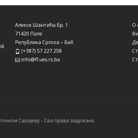
Алексе Шантића бр. 1
О 
71420 Пале
Ви
Република Српска – БиХ
Д
од
(+387) 57 227 258
Ст
info@ff.ues.rs.ba
Ст
точном Сарајеву - Сва права задржана