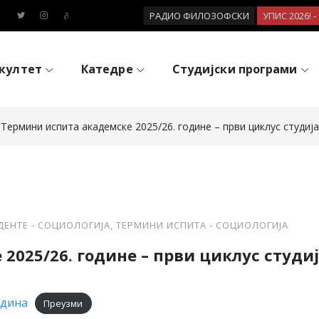
РАДИО ФИЛОЗОФСКИ
УПИС 2026! 
култет
Катедре
Студијски програми
Термини испита академске 2025/26. године – први циклус студија
ДЕНТЕ - СОЦИОЛОГИЈА
,
ТЕРМИНИ ИСПИТА - СОЦИОЛОГИЈА
2025/26. године – први циклус студи
одина
Преузми