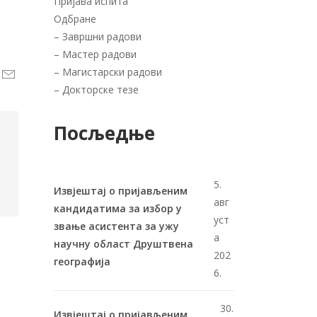
Пријава испита
Одбране
–
Завршни радови
–
Мастер радови
–
Магистарски радови
–
Докторске тезе
Посљедње
5.
Извјештај о пријављеним
авг
кандидатима за избор у
уст
звање асистента за ужу
а
научну област Друштвена
202
географија
6.
30.
Извјештај о пријављеним