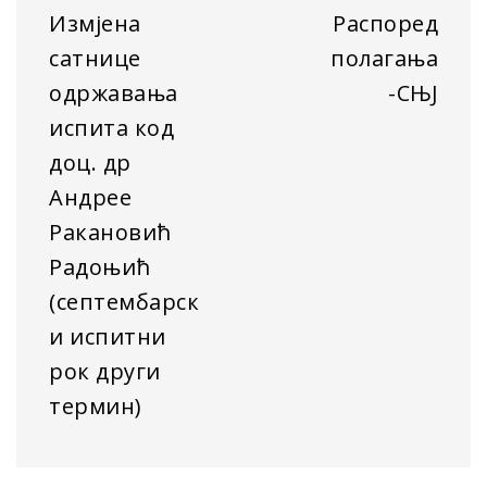
Измјена
Распоред
сатнице
полагања
одржавања
-СЊЈ
испита код
доц. др
Андрее
Ракановић
Радоњић
(септембарск
и испитни
рок други
термин)