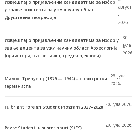
Извјештај о пријављеним кандидатима за избор
август
у звање асистента за ужу научну област
а
Друштвена географија
2026.
30.
Извјештај о пријављеним кандидатима за избор у
јула
звање доцента за ужу научну област Археологија
2026
(праисторијска, античка, средњовјековна)
.
28. јула
Милош Тривунац (1876 — 1944) – први српски
2026.
германиста
20. јула 2026.
Fulbright Foreign Student Program 2027–2028
20. јула 2026.
Poziv: Studenti u susret nauci (StES)