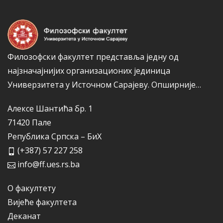
ј
е
Филозофски факултет представља једну од
најзначајнијих организационих јединица
Универзитета у Источном Сарајеву.
Опширније…
Алексе Шантића бр. 1
71420 Пале
Република Српска – БиХ
(+387) 57 227 258
info@ff.ues.rs.ba
О факултету
Вијеће факултета
Деканат