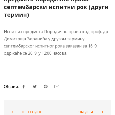
септембарски испитни рок (други
термин)
Испит из предмета Породично право код проф. др
Димитрија Ћеранића у другом термину
септембарског испитног рока заказан за 16. 9.
одржаће се 20. 9. у 12:00 часова.
Објави:
ПРЕТХОДНO
СЉЕДЕЋE