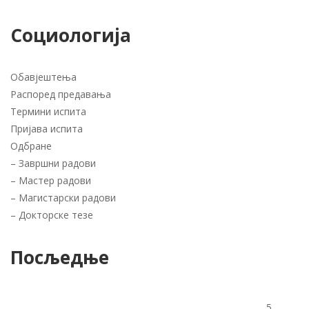
Социологија
Обавјештења
Распоред предавања
Термини испита
Пријава испита
Одбране
–
Завршни радови
–
Мастер радови
–
Магистарски радови
–
Докторске тезе
Посљедње
5.