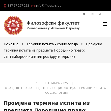
387 57 227 258
info@ff.ues.rs.ba
Почетна
Термини испита - социологија
Промјена
термина испита из предмета Породично право:
септембарски испитни рок (други термин)
13. СЕПТЕМБРА 2025. |
ОБАВЈЕШТЕЊА ЗА СТУДЕНТЕ - СОЦИОЛОГИЈА
,
ТЕРМИНИ ИСПИТА
- СОЦИОЛОГИЈА
Промјена термина испита из
предмета Породично право: