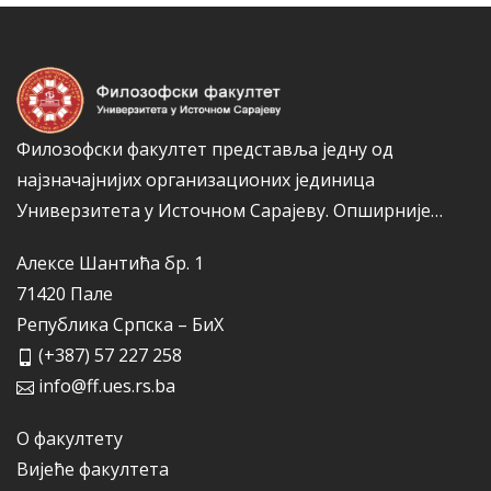
и
ј
е
Филозофски факултет представља једну од
најзначајнијих организационих јединица
Универзитета у Источном Сарајеву.
Опширније…
Алексе Шантића бр. 1
71420 Пале
Република Српска – БиХ
(+387) 57 227 258
info@ff.ues.rs.ba
О факултету
Вијеће факултета