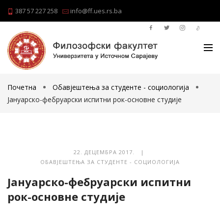
387 57 227 258
info@ff.ues.rs.ba
Почетна
Обавјештења за студенте - социологија
Јануарско-фебруарски испитни рок-основне студије
22. ДЕЦЕМБРА 2017. |
ОБАВЈЕШТЕЊА ЗА СТУДЕНТЕ - СОЦИОЛОГИЈА
Јануарско-фебруарски испитни
рок-основне студије