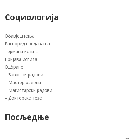
Социологија
Обавјештења
Распоред предавања
Термини испита
Пријава испита
Одбране
–
Завршни радови
–
Мастер радови
–
Магистарски радови
–
Докторске тезе
Посљедње