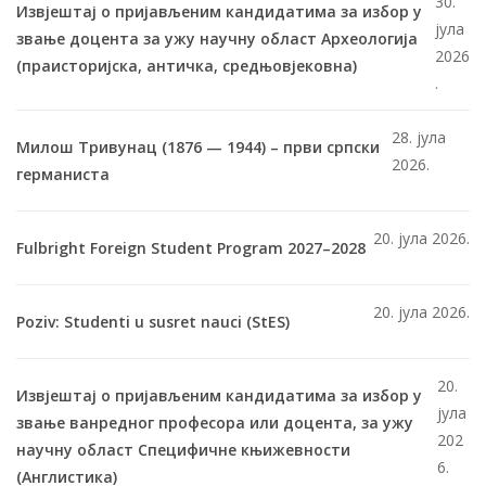
30.
Извјештај о пријављеним кандидатима за избор у
јула
звање доцента за ужу научну област Археологија
2026
(праисторијска, античка, средњовјековна)
.
28. јула
Милош Тривунац (1876 — 1944) – први српски
2026.
германиста
20. јула 2026.
Fulbright Foreign Student Program 2027–2028
20. јула 2026.
Poziv: Studenti u susret nauci (StES)
20.
Извјештај о пријављеним кандидатима за избор у
јула
звање ванредног професора или доцента, за ужу
202
научну област Специфичне књижевности
6.
(Англистика)