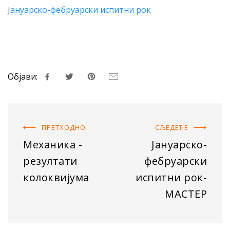
Јануарско-фебруарски испитни рок
Објави:
ПРЕТХОДНO
СЉЕДЕЋE
Механика -
Јануарско-
резултати
фебруарски
колоквијума
испитни рок-
МАСТЕР