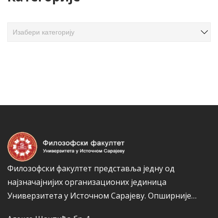
а
ч
К
л
а
а
т
н
е
а
г
к
о
а
р
и
ј
е
Филозофски факултет представља једну од
најзначајнијих организационих јединица
Универзитета у Источном Сарајеву.
Опширније…