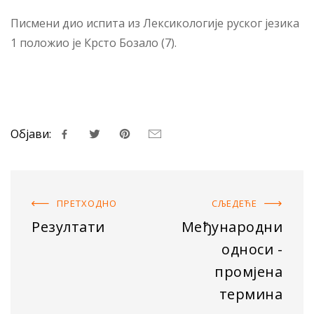
Писмени дио испита из Лексикологије руског језика
1 положио је Крсто Бозало (7).
Објави:
ПРЕТХОДНO
СЉЕДЕЋE
Резултати
Међународни
односи -
промјена
термина