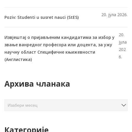
20. јула 2026.
Poziv: Studenti u susret nauci (StES)
20.
Извјештај о пријављеним кандидатима за избор у
јула
звање ванредног професора или доцента, за ужу
202
научну област Специфичне књижевности
6.
(Англистика)
Архива чланака
А
р
х
и
Категорије
в