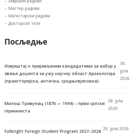
–
Завршни радови
–
Мастер радови
–
Магистарски радови
–
Докторске тезе
Посљедње
30.
Извјештај о пријављеним кандидатима за избор у
јула
звање доцента за ужу научну област Археологија
2026
(праисторијска, античка, средњовјековна)
.
28. јула
Милош Тривунац (1876 — 1944) – први српски
2026.
германиста
20. јула 2026.
Fulbright Foreign Student Program 2027–2028