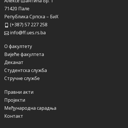
Алексе Шантића бр. 1
71420 Пале
Република Српска – БиХ
(+387) 57 227 258
info@ff.ues.rs.ba
О факултету
Вијеће факултета
Деканат
Студентска служба
Стручне службе
Правни акти
Пројекти
Међународна сарадња
Контакт