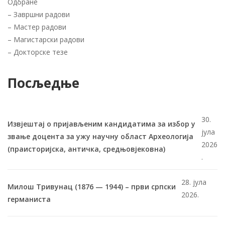
Одбране
–
Завршни радови
–
Мастер радови
–
Магистарски радови
–
Докторске тезе
Посљедње
30.
Извјештај о пријављеним кандидатима за избор у
јула
звање доцента за ужу научну област Археологија
2026
(праисторијска, античка, средњовјековна)
.
28. јула
Милош Тривунац (1876 — 1944) – први српски
2026.
германиста