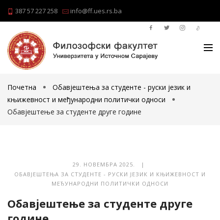
387 57 227 258
info@ff.ues.rs.ba
Почетна
Обавјештења за студенте - руски језик и
књижевност и међународни политички односи
Обавјештење за студенте друге године
29. НОВЕМБРА 2025. |
ОБАВЈЕШТЕЊА ЗА СТУДЕНТЕ - РУСКИ ЈЕЗИК И КЊИЖЕВНОСТ И
МЕЂУНАРОДНИ ПОЛИТИЧКИ ОДНОСИ
Обавјештење за студенте друге
године