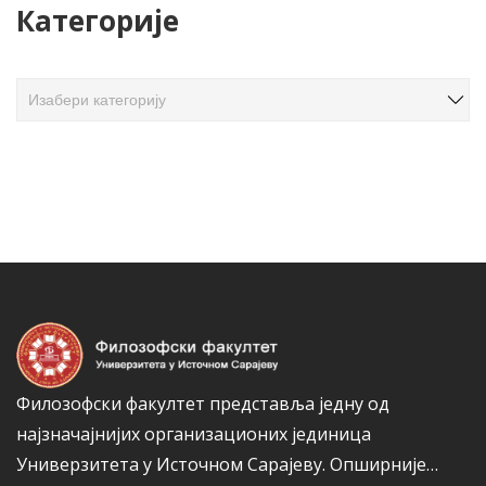
Категорије
в
а
ч
К
л
а
а
т
н
е
а
г
к
о
а
р
и
ј
е
Филозофски факултет представља једну од
најзначајнијих организационих јединица
Универзитета у Источном Сарајеву.
Опширније…