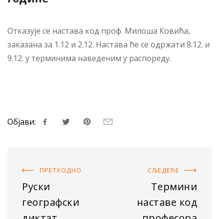
Отказује се настава код проф. Милоша Ковића,
заказана за 1.12 и 2.12. Настава ће се одржати 8.12. и
9.12. у терминима наведеним у распореду.
Објави:
ПРЕТХОДНO
СЉЕДЕЋE
Руски
Термини
географски
наставе код
диктат
професора