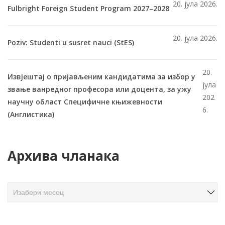
20. јула 2026.
Fulbright Foreign Student Program 2027–2028
20. јула 2026.
Poziv: Studenti u susret nauci (StES)
20.
Извјештај о пријављеним кандидатима за избор у
јула
звање ванредног професора или доцента, за ужу
202
научну област Специфичне књижевности
6.
(Англистика)
Архива чланака
А
р
х
и