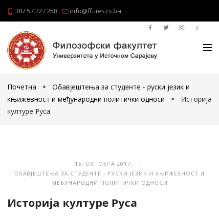
387 57 227 258
info@ff.ues.rs.ba
Почетна
Обавјештења за студенте - руски језик и
књижевност и међународни политички односи
Историја
културе Руса
15. ОКТОБРА 2017. |
ОБАВЈЕШТЕЊА ЗА СТУДЕНТЕ - РУСКИ ЈЕЗИК И КЊИЖЕВНОСТ И
МЕЂУНАРОДНИ ПОЛИТИЧКИ ОДНОСИ
Историја културе Руса