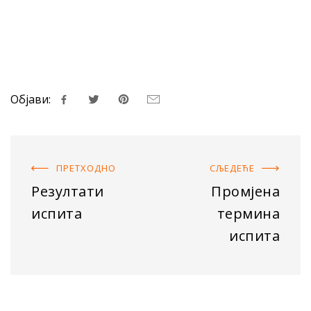
Објави:
ПРЕТХОДНO
СЉЕДЕЋE
Резултати
Промјена
испита
термина
испита