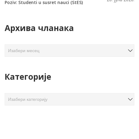
Poziv: Studenti u susret nauci (StES)
Архива чланака
А
р
х
и
Категорије
в
а
ч
К
л
а
а
т
н
е
а
г
к
о