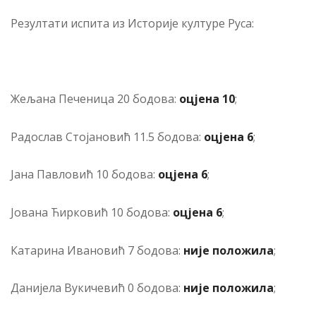
Резултати испита из Историје културе Руса:
Жељана Печеница 20 бодова:
оцјена 10
;
Радослав Стојановић 11.5 бодова:
оцјена 6
;
Јана Павловић 10 бодова:
оцјена 6
;
Јована Ћирковић 10 бодова:
оцјена 6
;
Катарина Ивановић 7 бодова:
није положила
;
Данијела Вукичевић 0 бодова:
није положила
;