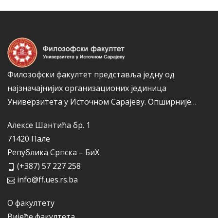
а
р
и
ј
е
Филозофски факултет представља једну од
најзначајнијих организационих јединица
Универзитета у Источном Сарајеву.
Опширније…
Алексе Шантића бр. 1
71420 Пале
Република Српска – БиХ
(+387) 57 227 258
info@ff.ues.rs.ba
О факултету
Вијеће факултета