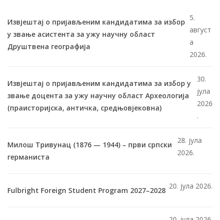
5.
Извјештај о пријављеним кандидатима за избор
август
у звање асистента за ужу научну област
а
Друштвена географија
2026.
30.
Извјештај о пријављеним кандидатима за избор у
јула
звање доцента за ужу научну област Археологија
2026
(праисторијска, античка, средњовјековна)
.
28. јула
Милош Тривунац (1876 — 1944) – први српски
2026.
германиста
20. јула 2026.
Fulbright Foreign Student Program 2027–2028
20. јула 2026.