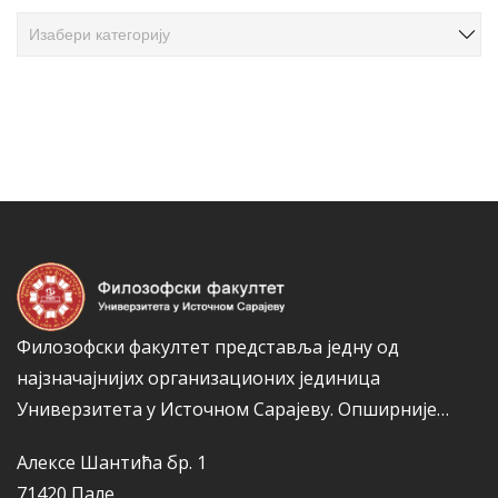
ч
К
л
а
а
т
н
е
а
г
к
о
а
р
и
ј
е
Филозофски факултет представља једну од
најзначајнијих организационих јединица
Универзитета у Источном Сарајеву.
Опширније…
Алексе Шантића бр. 1
71420 Пале