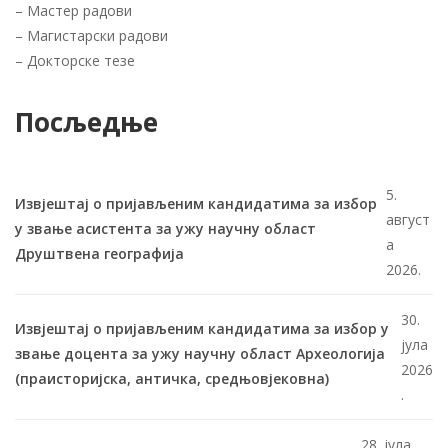
–
Мастер радови
–
Магистарски радови
–
Докторске тезе
Посљедње
5.
Извјештај о пријављеним кандидатима за избор
август
у звање асистента за ужу научну област
а
Друштвена географија
2026.
30.
Извјештај о пријављеним кандидатима за избор у
јула
звање доцента за ужу научну област Археологија
2026
(праисторијска, античка, средњовјековна)
.
28. јула