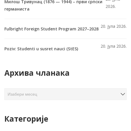
Милош Тривунац (1876 — 1944) – први српски
2026.
германиста
20. јула 2026.
Fulbright Foreign Student Program 2027–2028
20. јула 2026.
Poziv: Studenti u susret nauci (StES)
Архива чланака
А
р
х
и
Категорије
в
а