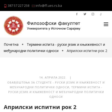
387 57 227 258
info@ff.ues.rs.ba
Почетна
Термини испита - руски језик и књижевност и
међународни политички односи
Априлски испитни рок 2
14. АПРИЛА 2022. |
ОБАВЈЕШТЕЊА ЗА СТУДЕНТЕ - РУСКИ ЈЕЗИК И КЊИЖЕВНОСТ И
МЕЂУНАРОДНИ ПОЛИТИЧКИ ОДНОСИ
,
ТЕРМИНИ ИСПИТА -
РУСКИ ЈЕЗИК И КЊИЖЕВНОСТ И МЕЂУНАРОДНИ ПОЛИТИЧКИ
ОДНОСИ
Априлски испитни рок 2