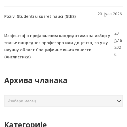
20. јула 2026.
Poziv: Studenti u susret nauci (StES)
20.
Извјештај о пријављеним кандидатима за избор у
јула
звање ванредног професора или доцента, за ужу
202
научну област Специфичне књижевности
6.
(Англистика)
Архива чланака
А
р
х
и
Категорије
в