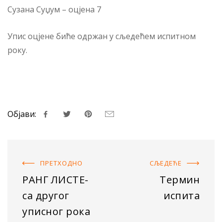
Сузана Суџум – оцјена 7
Упис оцјене биће одржан у сљедећем испитном
року.
Објави:
ПРЕТХОДНO
СЉЕДЕЋE
РАНГ ЛИСТЕ-
Термин
са другог
испита
уписног рока