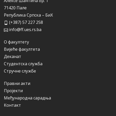
Алексе Шантића бр. 1
71420 Пале
Република Српска – БиХ
(+387) 57 227 258
info@ff.ues.rs.ba
О факултету
Вијеће факултета
Деканат
Студентска служба
Стручне службе
Правни акти
Пројекти
Међународна сарадња
Контакт