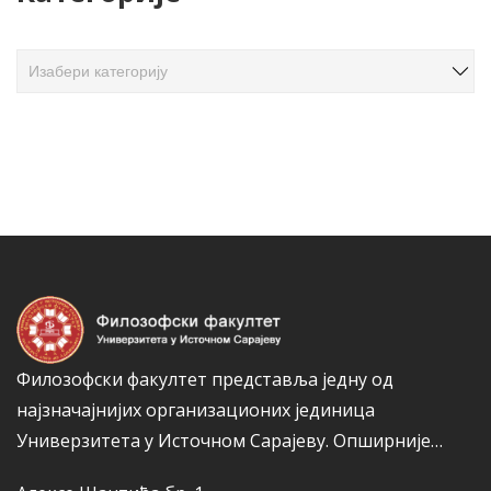
а
ч
К
л
а
а
т
н
е
а
г
к
о
а
р
и
ј
е
Филозофски факултет представља једну од
најзначајнијих организационих јединица
Универзитета у Источном Сарајеву.
Опширније…