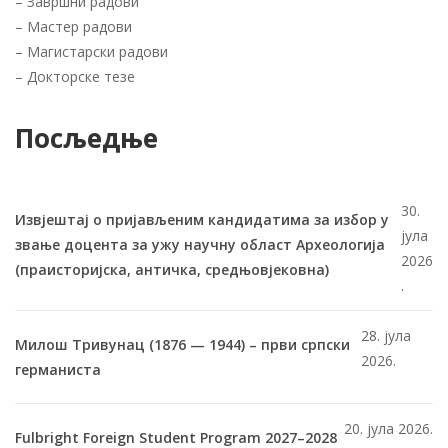
–
Завршни радови
–
Мастер радови
–
Магистарски радови
–
Докторске тезе
Посљедње
30.
Извјештај о пријављеним кандидатима за избор у
јула
звање доцента за ужу научну област Археологија
2026
(праисторијска, античка, средњовјековна)
.
28. јула
Милош Тривунац (1876 — 1944) – први српски
2026.
германиста
20. јула 2026.
Fulbright Foreign Student Program 2027–2028