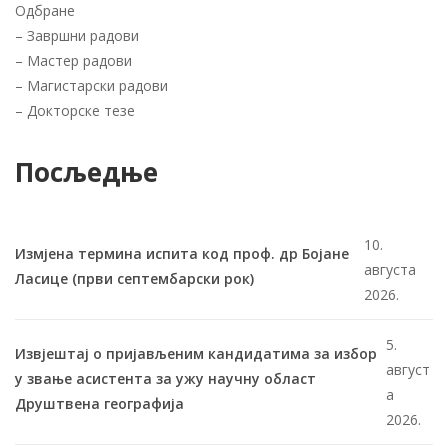
Одбране
–
Завршни радови
–
Мастер радови
–
Магистарски радови
–
Докторске тезе
Посљедње
10.
Измјена термина испита код проф. др Бојане
августа
Ласице (први септембарски рок)
2026.
5.
Извјештај о пријављеним кандидатима за избор
август
у звање асистента за ужу научну област
а
Друштвена географија
2026.