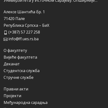
Универзитета у Источном Сарајеву.
Опширније…
Алексе Шантића бр. 1
71420 Пале
Република Српска – БиХ
(+387) 57 227 258
info@ff.ues.rs.ba
О факултету
Вијеће факултета
Деканат
Студентска служба
Стручне службе
Правни акти
Пројекти
Међународна сарадња