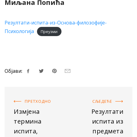
Миљана Попића
Резултати-испита-из-Основа-филозофије-
Психологија
Преузми
Објави:
ПРЕТХОДНO
СЉЕДЕЋE
Измјена
Резултати
термина
испита из
испита,
предмета