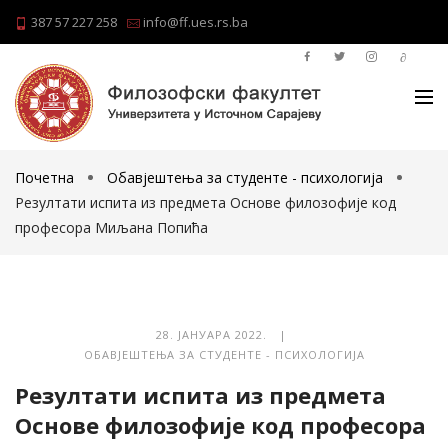
387 57 227 258
info@ff.ues.rs.ba
Почетна
Обавјештења за студенте - психологија
Резултати испита из предмета Основе филозофије код
професора Миљана Попића
28. ЈАНУАРА 2022. |
ОБАВЈЕШТЕЊА ЗА СТУДЕНТЕ - ПСИХОЛОГИЈА
Резултати испита из предмета
Основе филозофије код професора