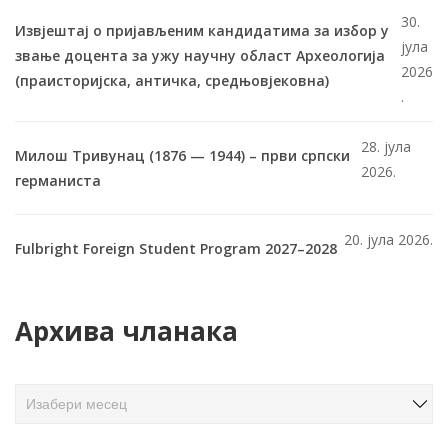
30.
Извјештај о пријављеним кандидатима за избор у
јула
звање доцента за ужу научну област Археологија
2026
(праисторијска, античка, средњовјековна)
.
28. јула
Милош Тривунац (1876 — 1944) – први српски
2026.
германиста
20. јула 2026.
Fulbright Foreign Student Program 2027–2028
Архива чланака
А
р
х