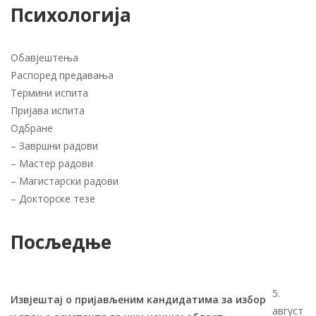
Психологија
Обавјештења
Распоред предавања
Термини испита
Пријава испита
Одбране
–
Завршни радови
–
Мастер радови
–
Магистарски радови
–
Докторске тезе
Посљедње
5.
Извјештај о пријављеним кандидатима за избор
август