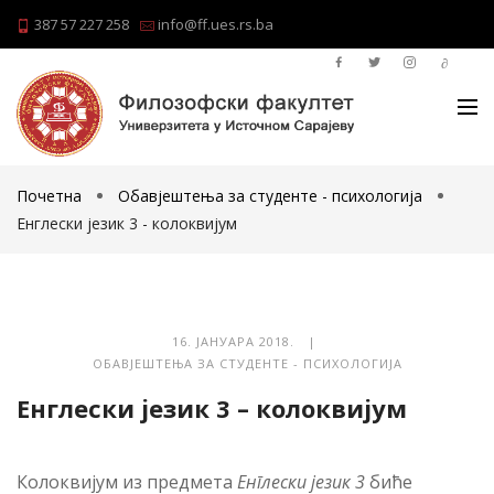
387 57 227 258
info@ff.ues.rs.ba
Почетна
Обавјештења за студенте - психологија
Енглески језик 3 - колоквијум
16. ЈАНУАРА 2018. |
ОБАВЈЕШТЕЊА ЗА СТУДЕНТЕ - ПСИХОЛОГИЈА
Енглески језик 3 – колоквијум
Колоквијум из предмета
Енглески језик 3
биће