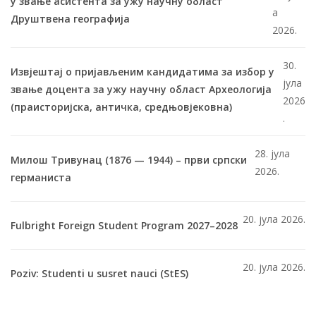
у звање асистента за ужу научну област
а
Друштвена географија
2026.
30.
Извјештај о пријављеним кандидатима за избор у
јула
звање доцента за ужу научну област Археологија
2026
(праисторијска, античка, средњовјековна)
.
28. јула
Милош Тривунац (1876 — 1944) – први српски
2026.
германиста
20. јула 2026.
Fulbright Foreign Student Program 2027–2028
20. јула 2026.
Poziv: Studenti u susret nauci (StES)