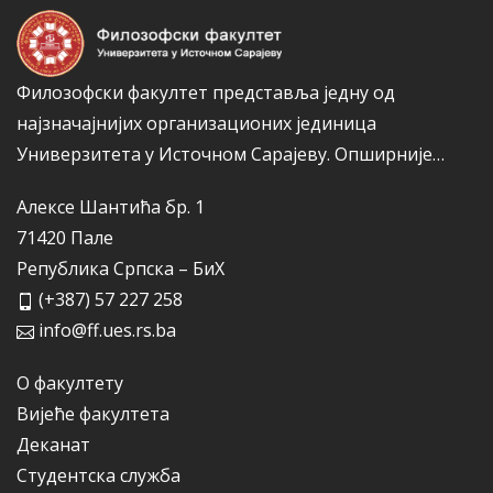
е
Филозофски факултет представља једну од
најзначајнијих организационих јединица
Универзитета у Источном Сарајеву.
Опширније…
Алексе Шантића бр. 1
71420 Пале
Република Српска – БиХ
(+387) 57 227 258
info@ff.ues.rs.ba
О факултету
Вијеће факултета
Деканат
Студентска служба