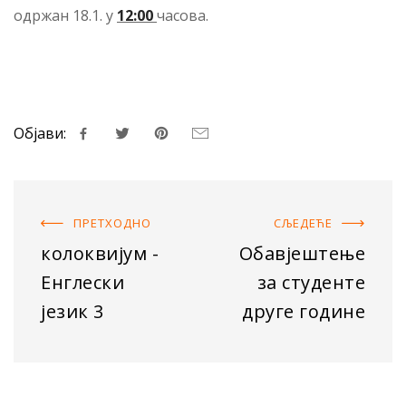
одржан 18.1. у
12:00
часова.
Објави:
ПРЕТХОДНO
СЉЕДЕЋE
колоквијум -
Обавјештење
Енглески
за студенте
језик 3
друге године