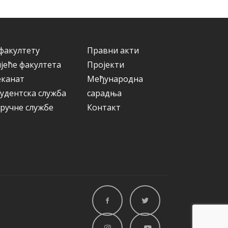
ј
е
факултету
Правни акти
јеће факултета
Пројекти
еканат
Међународна
удентска служба
сарадња
ручне службе
Контакт