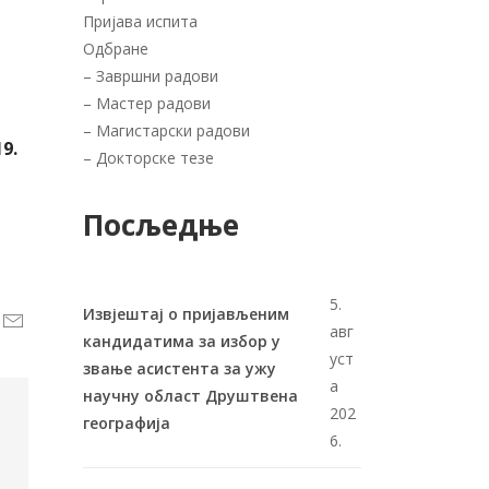
Пријава испита
Одбране
–
Завршни радови
–
Мастер радови
–
Магистарски радови
9.
–
Докторске тезе
Посљедње
5.
Извјештај о пријављеним
авг
кандидатима за избор у
уст
звање асистента за ужу
а
научну област Друштвена
202
географија
6.