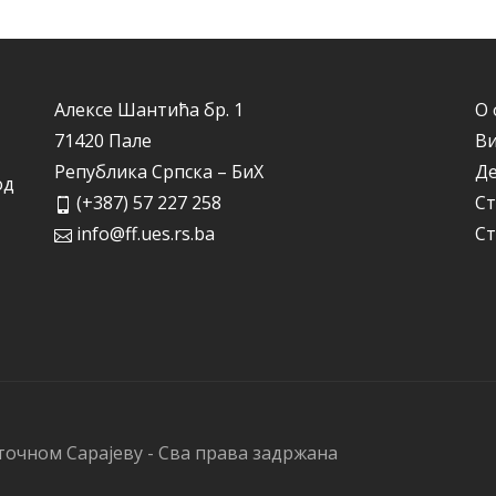
Алексе Шантића бр. 1
О 
71420 Пале
Ви
Република Српска – БиХ
Д
од
(+387) 57 227 258
Ст
info@ff.ues.rs.ba
Ст
точном Сарајеву - Сва права задржана