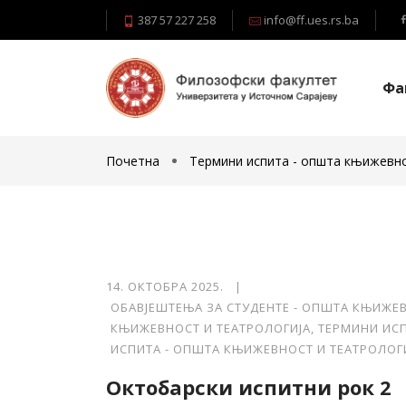
387 57 227 258
info@ff.ues.rs.ba
Фа
Почетна
Термини испита - општа књижевн
14. ОКТОБРА 2025. |
ОБАВЈЕШТЕЊА ЗА СТУДЕНТЕ - ОПШТА КЊИЖЕ
КЊИЖЕВНОСТ И ТЕАТРОЛОГИЈА
,
ТЕРМИНИ ИС
ИСПИТА - ОПШТА КЊИЖЕВНОСТ И ТЕАТРОЛОГ
Октобарски испитни рок 2