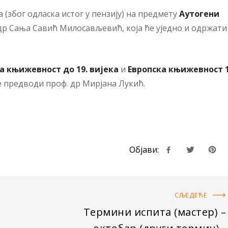
(због одласка истог у пензију) на предмету
Аутогени
 др Сања Савић Милосављевић, која ће уједно и одржати
а књижевност до 19. вијека
и
Европска књижевност 1
е предводи проф. др Мирјана Лукић.
Објави:
СЉЕДЕЋE
Термини испита (мастер) –