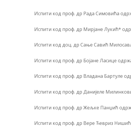
Испити код проф. др Рада Симовића одржаће
Испити код проф. др Мирјане Лукић* одржаће
Испити код доц. др Сање Савић Милосавље
Испити код проф. др Бојане Ласице одржаће
Испити код проф. др Владана Бартуле одржа
Испити код проф. др Данијеле Милинковић 
Испити код проф. др Жељке Панџић одржаће с
Испити код проф. др Вере Ћевриз Нишић од