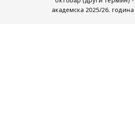
октобар (други термин) -
академска 2025/26. година