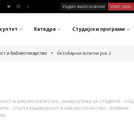
РАДИО ФИЛОЗОФСКИ
УПИС 2026! 
култет
Катедре
Студијски програми
ост и библиотекарство
Октобарски испитни рок 2
ВНОСТ И БИБЛИОТЕКАРСТВО
,
ОБАВЈЕШТЕЊА ЗА СТУДЕНТЕ - ОП
ПИТА - ОПШТА КЊИЖЕВНОСТ И БИБЛИОТЕКАРСТВО
,
ТЕРМИНИ
ИЈА