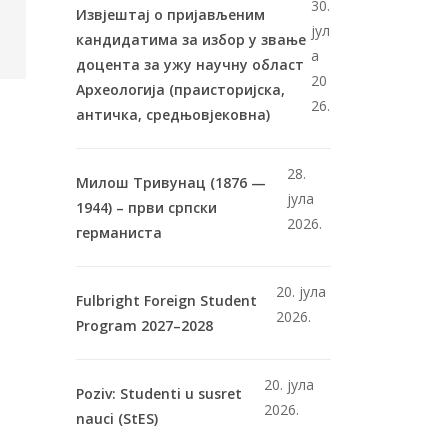
30.
Извјештај о пријављеним
јул
кандидатима за избор у звање
а
доцента за ужу научну област
20
Археологија (праисторијска,
26.
античка, средњовјековна)
28.
Милош Тривунац (1876 —
јула
1944) – први српски
2026.
германиста
20. јула
Fulbright Foreign Student
2026.
Program 2027–2028
20. јула
Poziv: Studenti u susret
2026.
nauci (StES)