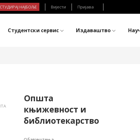
- СТУДИРАЈ НАЈБОЉЕ
Вијести
Пријава
Студентски сервис
Издаваштво
Нау
Општа
ШТА
књижевност и
библиотекарство
Обавјештења