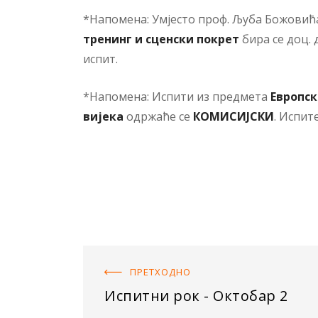
*Напомена: Умјесто проф. Љуба Божовића 
тренинг и
сценски покрет
бира се доц.
испит.
*Напомена: Испити из предмета
Европск
вијека
одржаће се
КОМИСИЈСКИ
. Испит
ПРЕТХОДНO
Испитни рок - Октобар 2