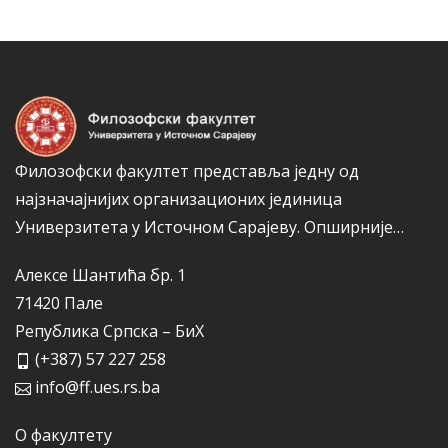
о
а
р
и
ј
е
Филозофски факултет представља једну од
најзначајнијих организационих јединица
Универзитета у Источном Сарајеву.
Опширније…
Алексе Шантића бр. 1
71420 Пале
Република Српска – БиХ
(+387) 57 227 258
info@ff.ues.rs.ba
О факултету