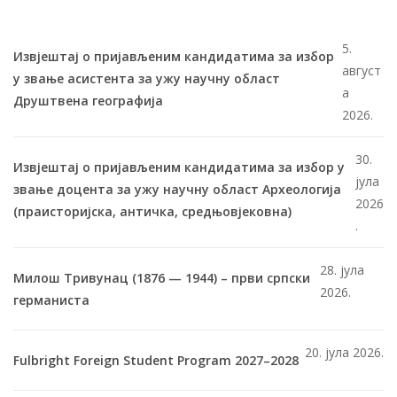
5.
Извјештај о пријављеним кандидатима за избор
август
у звање асистента за ужу научну област
а
Друштвена географија
2026.
30.
Извјештај о пријављеним кандидатима за избор у
јула
звање доцента за ужу научну област Археологија
2026
(праисторијска, античка, средњовјековна)
.
28. јула
Милош Тривунац (1876 — 1944) – први српски
2026.
германиста
20. јула 2026.
Fulbright Foreign Student Program 2027–2028