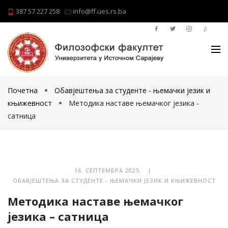
387 57 227 258
info@ff.ues.rs.ba
Почетна
Обавјештења за студенте - њемачки језик и
књижевност
Методика наставе њемачког језика -
сатница
16. СЕПТЕМБРА 2025. |
ОБАВЈЕШТЕЊА ЗА СТУДЕНТЕ - ЊЕМАЧКИ ЈЕЗИК И КЊИЖЕВНОСТ
Методика наставе њемачког
језика – сатница