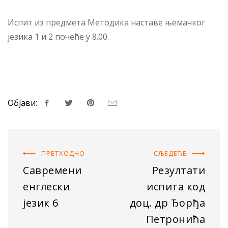
Испит из предмета Методика наставе њемачког
језика 1 и 2 почеће у 8.00.
Објави:
ПРЕТХОДНO
СЉЕДЕЋE
Савремени
Резултати
енглески
испита код
језик 6
доц. др Ђорђа
Петронића