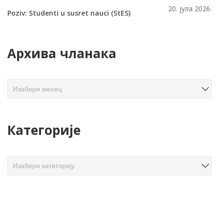
20. јула 2026.
Poziv: Studenti u susret nauci (StES)
Архива чланака
А
р
х
и
Категорије
в
а
ч
К
л
а
а
т
н
е
а
г
к