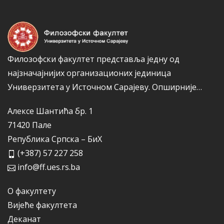
ј
е
Филозофски факултет представља једну од
најзначајнијих организационих јединица
Универзитета у Источном Сарајеву.
Опширније…
Алексе Шантића бр. 1
71420 Пале
Република Српска – БиХ
(+387) 57 227 258
info@ff.ues.rs.ba
О факултету
Вијеће факултета
Деканат