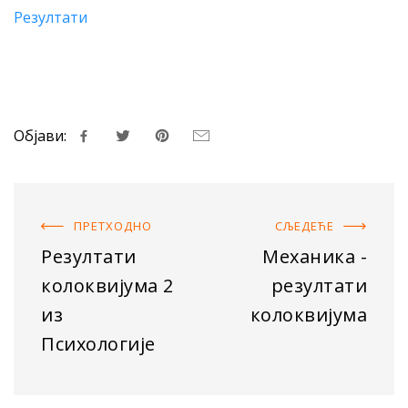
Резултати
Објави:
ПРЕТХОДНO
СЉЕДЕЋE
Резултати
Механика -
колоквијума 2
резултати
из
колоквијума
Психологије