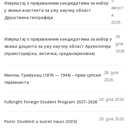
5.
Извјештај о пријављеним кандидатима за избор
август
у звање асистента за ужу научну област
а
Друштвена географија
2026.
30.
Извјештај о пријављеним кандидатима за избор у
јула
звање доцента за ужу научну област Археологија
2026
(праисторијска, античка, средњовјековна)
.
28. јула
Милош Тривунац (1876 — 1944) – први српски
2026.
германиста
20. јула 2026.
Fulbright Foreign Student Program 2027–2028
20. јула 2026.
Poziv: Studenti u susret nauci (StES)