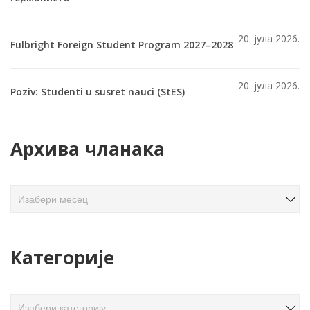
20. јула 2026.
Fulbright Foreign Student Program 2027–2028
20. јула 2026.
Poziv: Studenti u susret nauci (StES)
Архива чланака
А
р
х
и
Категорије
в
а
ч
К