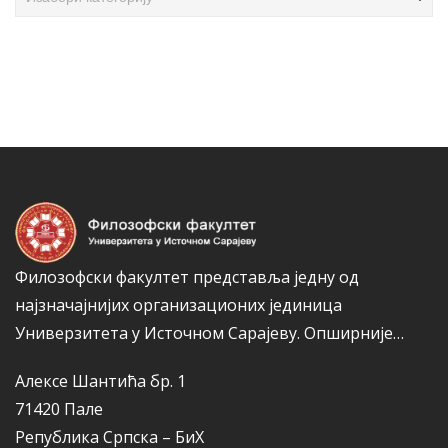
л
а
а
т
н
е
а
г
к
о
а
р
и
ј
е
Филозофски факултет представља једну од
најзначајнијих организационих јединица
Универзитета у Источном Сарајеву.
Опширније…
Алексе Шантића бр. 1
71420 Пале
Република Српска – БиХ