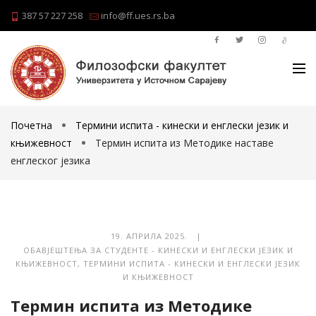
387 57 227 258
info@ff.ues.rs.ba
Почетна
Термини испита - кинески и енглески језик и
књижевност
Термин испита из Методике наставе
енглеског језика
19. АПРИЛА 2025. |
ОБАВЈЕШТЕЊА ЗА СТУДЕНТЕ - КИНЕСКИ И ЕНГЛЕСКИ ЈЕЗИК И
КЊИЖЕВНОСТ
,
ТЕРМИНИ ИСПИТА - КИНЕСКИ И ЕНГЛЕСКИ ЈЕЗИК
И КЊИЖЕВНОСТ
Термин испита из Методике