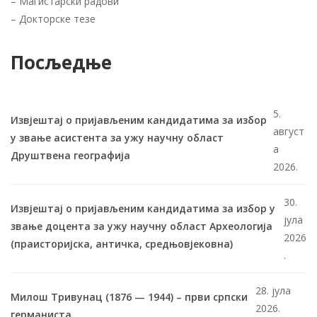
–
Магистарски радови
–
Докторске тезе
Посљедње
5.
Извјештај о пријављеним кандидатима за избор
август
у звање асистента за ужу научну област
а
Друштвена географија
2026.
30.
Извјештај о пријављеним кандидатима за избор у
јула
звање доцента за ужу научну област Археологија
2026
(праисторијска, античка, средњовјековна)
.
28. јула
Милош Тривунац (1876 — 1944) – први српски
2026.
германиста