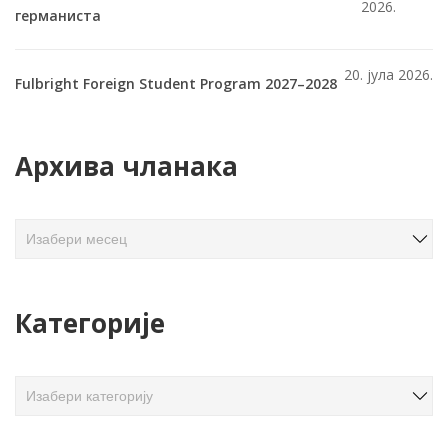
2026.
германиста
20. јула 2026.
Fulbright Foreign Student Program 2027–2028
Архива чланака
А
р
х
и
Категорије
в
а
ч
К
л
а
а
т