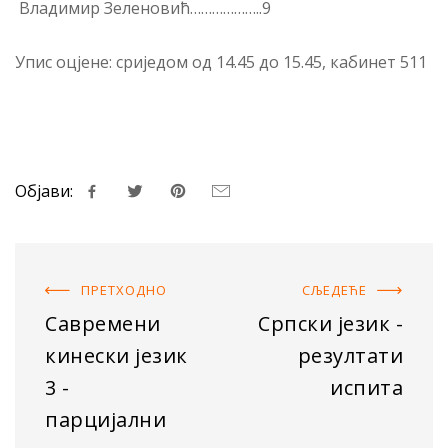
Владимир Зеленовић………………..9
Упис оцјене: сриједом од 14.45 до 15.45, кабинет 511
Објави:
ПРЕТХОДНO
СЉЕДЕЋE
Савремени
Српски језик -
кинески језик
резултати
3 -
испита
парцијални