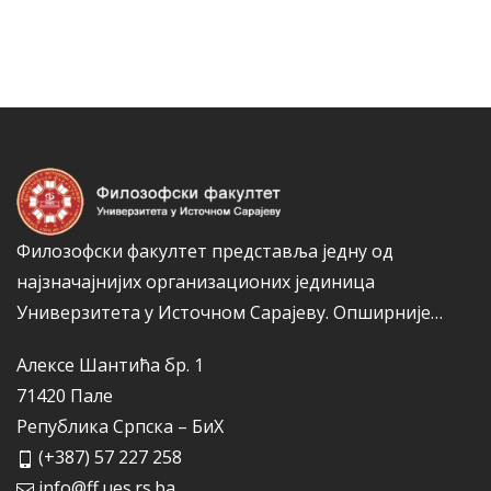
н
е
а
г
к
о
а
р
и
ј
е
Филозофски факултет представља једну од
најзначајнијих организационих јединица
Универзитета у Источном Сарајеву.
Опширније…
Алексе Шантића бр. 1
71420 Пале
Република Српска – БиХ
(+387) 57 227 258
info@ff.ues.rs.ba