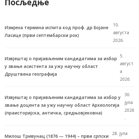
Посљедње
10.
Измјена термина испита код проф. др Бојане
августа
Ласице (први септембарски рок)
2026.
5.
Извјештај о пријављеним кандидатима за избор
август
у звање асистента за ужу научну област
а
Друштвена географија
2026.
30.
Извјештај о пријављеним кандидатима за избор у
јула
звање доцента за ужу научну област Археологија
2026
(праисторијска, античка, средњовјековна)
.
28. јула
Милош Тривунац (1876 — 1944) – први српски