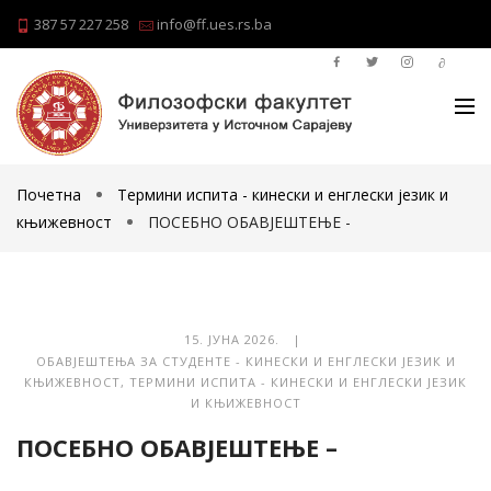
387 57 227 258
info@ff.ues.rs.ba
Почетна
Термини испита - кинески и енглески језик и
књижевност
ПОСЕБНО ОБАВЈЕШТЕЊЕ -
15. ЈУНА 2026. |
ОБАВЈЕШТЕЊА ЗА СТУДЕНТЕ - КИНЕСКИ И ЕНГЛЕСКИ ЈЕЗИК И
КЊИЖЕВНОСТ
,
ТЕРМИНИ ИСПИТА - КИНЕСКИ И ЕНГЛЕСКИ ЈЕЗИК
И КЊИЖЕВНОСТ
ПОСЕБНО ОБАВЈЕШТЕЊЕ –