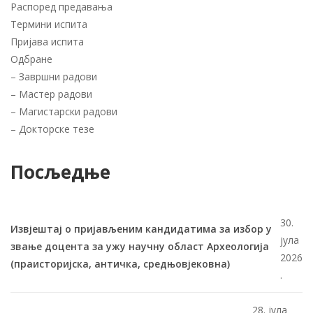
Распоред предавања
Термини испита
Пријава испита
Одбране
–
Завршни радови
–
Мастер радови
–
Магистарски радови
–
Докторске тезе
Посљедње
30.
Извјештај о пријављеним кандидатима за избор у
јула
звање доцента за ужу научну област Археологија
2026
(праисторијска, античка, средњовјековна)
.
28. јула