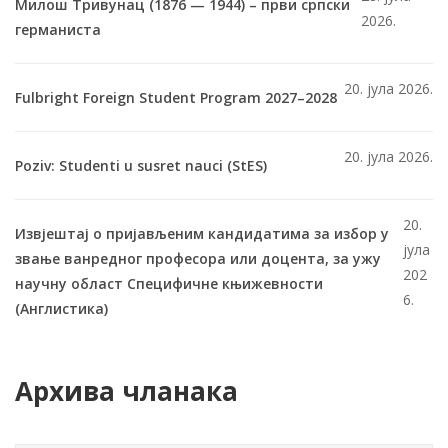
Милош Тривунац (1876 — 1944) – први српски
2026.
германиста
20. јула 2026.
Fulbright Foreign Student Program 2027–2028
20. јула 2026.
Poziv: Studenti u susret nauci (StES)
20.
Извјештај о пријављеним кандидатима за избор у
јула
звање ванредног професора или доцента, за ужу
202
научну област Специфичне књижевности
6.
(Англистика)
Архива чланака