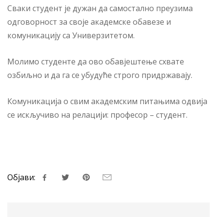
Сваки студент је дужан да самостално преузима
одговорност за своје академске обавезе и
комуникацију са Универзитетом.
Молимо студенте да ово обавјештење схвате
озбиљно и да га се убудуће строго придржавају.
Комуникација о свим академским питањима одвија
се искључиво на релацији: професор – студент.
Објави: