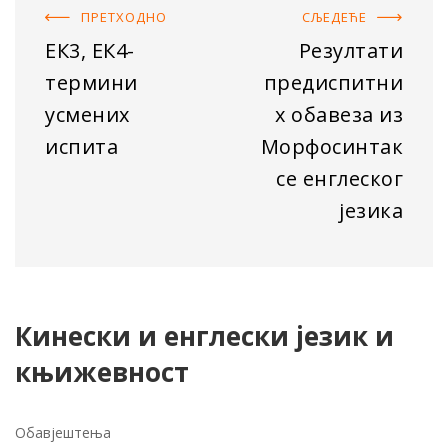
ПРЕТХОДНO
СЉЕДЕЋE
ЕК3, ЕК4-
Резултати
термини
предиспитни
усмених
х обавеза из
испита
Морфосинтак
се енглеског
језика
Кинески и енглески језик и
књижевност
Обавјештења