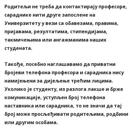
Родитељи не треба да контактирају професоре,
сараднике нити друге запослене на
Универзитету у вези са обавезама, правима,
пријавама, резултатима, стипендијама,
такмичењима или ангажманима наших
студената.
Такође, посебно наглашавамо да приватни
бројеви телефона професора и сарадника нису
намијењени за дијељење трећим лицима.
Уколико је студенту, из разлога лакше и брже
комуникације, уступљен број телефона
наставника или сарадника, то не значи да тај
број може просљеђивати родитељима, родбини
или другим особама.