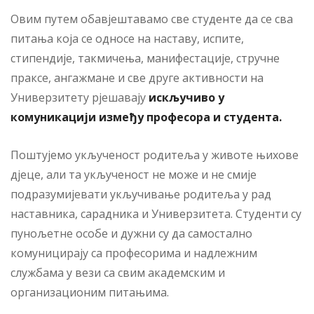
Овим путем обавјештавамо све студенте да се сва
питања која се односе на наставу, испите,
стипендије, такмичења, манифестације, стручне
праксе, ангажмане и све друге активности на
Универзитету рјешавају
искључиво у
комуникацији између професора и студента.
Поштујемо укљученост родитеља у животе њихове
дјеце, али та укљученост не може и не смије
подразумијевати укључивање родитеља у рад
наставника, сарадника и Универзитета. Студенти су
пунољетне особе и дужни су да самостално
комуницирају са професорима и надлежним
службама у вези са свим академским и
организационим питањима.