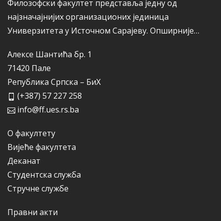
Филозофски факултет представља једну од
најзначајнијих организационих јединица
Универзитета у Источном Сарајеву.
Опширније…
Алексе Шантића бр. 1
71420 Пале
Република Српска – БиХ
(+387) 57 227 258
info@ff.ues.rs.ba
О факултету
Вијеће факултета
Деканат
Студентска служба
Стручне службе
Правни акти