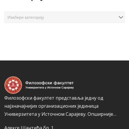
а
ч
К
л
а
а
т
н
е
а
г
к
о
а
р
и
ј
е
Филозофски факултет представља једну од
најзначајнијих организационих јединица
Универзитета у Источном Сарајеву.
Опширније…
Алексе Шантића бр. 1