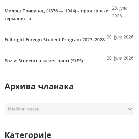
28. јула
Милош Тривунац (1876 — 1944) – први српски
2026.
германиста
20. јула 2026.
Fulbright Foreign Student Program 2027–2028
20. јула 2026.
Poziv: Studenti u susret nauci (StES)
Архива чланака
А
р
х
и
Категорије
в