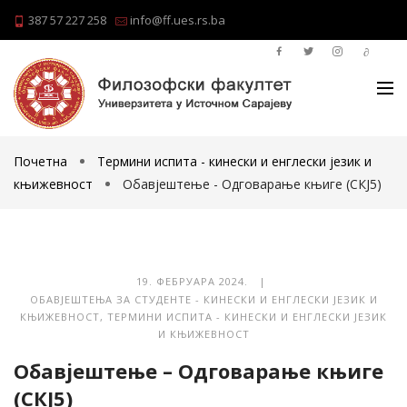
387 57 227 258
info@ff.ues.rs.ba
Почетна
Термини испита - кинески и енглески језик и
књижевност
Обавјештење - Одговарање књиге (СКЈ5)
19. ФЕБРУАРА 2024. |
ОБАВЈЕШТЕЊА ЗА СТУДЕНТЕ - КИНЕСКИ И ЕНГЛЕСКИ ЈЕЗИК И
КЊИЖЕВНОСТ
,
ТЕРМИНИ ИСПИТА - КИНЕСКИ И ЕНГЛЕСКИ ЈЕЗИК
И КЊИЖЕВНОСТ
Обавјештење – Одговарање књиге
(СКЈ5)