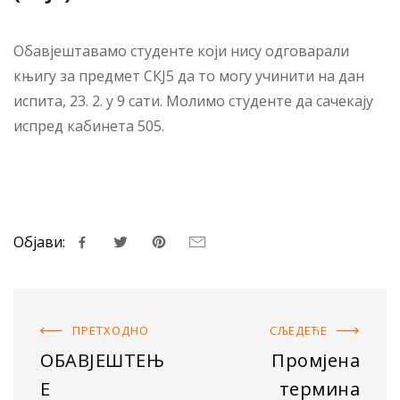
Обавјештавамо студенте који нису одговарали
књигу за предмет СКЈ5 да то могу учинити на дан
испита, 23. 2. у 9 сати. Молимо студенте да сачекају
испред кабинета 505.
Објави:
ПРЕТХОДНO
СЉЕДЕЋE
ОБАВЈЕШТЕЊ
Промјена
Е
термина