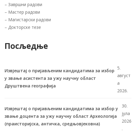
–
Завршни радови
–
Мастер радови
–
Магистарски радови
–
Докторске тезе
Посљедње
5.
Извјештај о пријављеним кандидатима за избор
август
у звање асистента за ужу научну област
а
Друштвена географија
2026.
30.
Извјештај о пријављеним кандидатима за избор у
јула
звање доцента за ужу научну област Археологија
2026
(праисторијска, античка, средњовјековна)
.