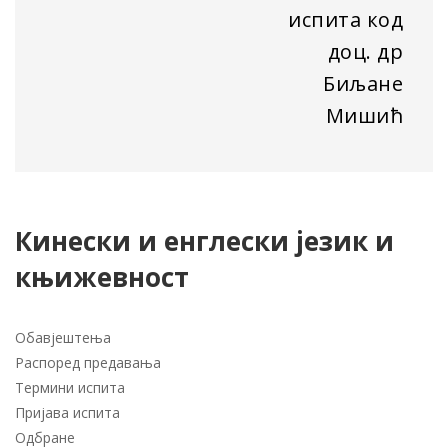
испита код
доц. др
Биљане
Мишић
Кинески и енглески језик и
књижевност
Обавјештења
Распоред предавања
Термини испита
Пријава испита
Одбране