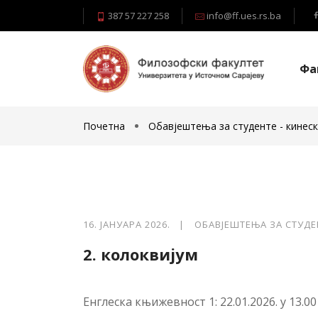
387 57 227 258
info@ff.ues.rs.ba
Фа
Почетна
Обавјештења за студенте - кинеск
16. ЈАНУАРА 2026. |
ОБАВЈЕШТЕЊА ЗА СТУДЕ
2. колоквијум
Енглеска књижевност 1: 22.01.2026. у 13.00