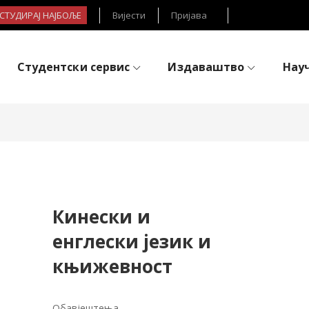
- СТУДИРАЈ НАЈБОЉЕ
Вијести
Пријава
Студентски сервис
Издаваштво
Нау
Кинески и
енглески језик и
књижевност
Обавјештења