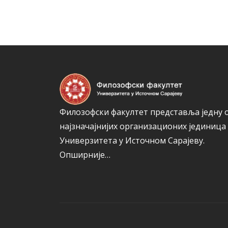
Филозофски факултет представља једну 
најзначајнијих организационих јединица
Универзитета у Источном Сарајеву.
Опширније…