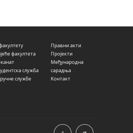
о
а
р
и
ј
е
факултету
Правни акти
јеће факултета
Пројекти
еканат
Међународна
удентска служба
сарадња
ручне службе
Контакт