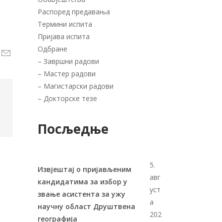
Распоред предавања
Термини испита
Пријава испита
Одбране
–
Завршни радови
–
Мастер радови
–
Магистарски радови
–
Докторске тезе
Посљедње
5.
Извјештај о пријављеним
авг
кандидатима за избор у
уст
звање асистента за ужу
а
научну област Друштвена
202
географија