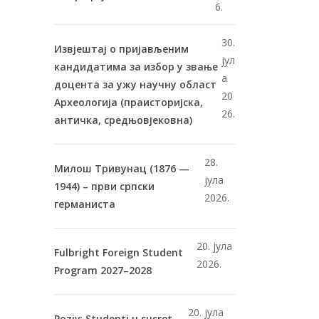
6.
30.
Извјештај о пријављеним
јул
кандидатима за избор у звање
а
доцента за ужу научну област
20
Археологија (праисторијска,
26.
античка, средњовјековна)
28.
Милош Тривунац (1876 —
јула
1944) – први српски
2026.
германиста
20. јула
Fulbright Foreign Student
2026.
Program 2027–2028
20. јула
Poziv: Studenti u susret