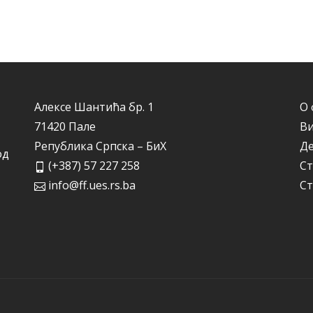
Алексе Шантића бр. 1
О 
71420 Пале
Ви
Република Српска – БиХ
Д
од
(+387) 57 227 258
Ст
info@ff.ues.rs.ba
Ст