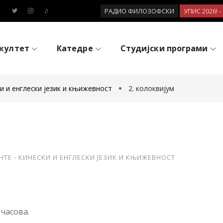
РАДИО ФИЛОЗОФСКИ
УПИС 2026! 
култет
Катедре
Студијски програми
и и енглески језик и књижевност
2. колоквијум
НТЕ - КИНЕСКИ И ЕНГЛЕСКИ ЈЕЗИК И КЊИЖЕВНОСТ
 часова.