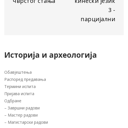
чврстог стања
кинески језик
3 -
парцијални
Историја и археологија
Обавјештења
Распоред предавања
Термини испита
Пријава испита
Одбране
–
Завршни радови
–
Мастер радови
–
Магистарски радови