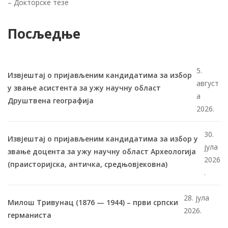
–
Докторске тезе
Посљедње
5.
Извјештај о пријављеним кандидатима за избор
август
у звање асистента за ужу научну област
а
Друштвена географија
2026.
30.
Извјештај о пријављеним кандидатима за избор у
јула
звање доцента за ужу научну област Археологија
2026
(праисторијска, античка, средњовјековна)
.
28. јула
Милош Тривунац (1876 — 1944) – први српски
2026.
германиста