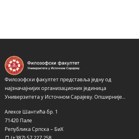
а
т
н
е
а
г
к
о
а
р
и
ј
е
Филозофски факултет представља једну од
најзначајнијих организационих јединица
Универзитета у Источном Сарајеву.
Опширније…
Алексе Шантића бр. 1
71420 Пале
Република Српска – БиХ
(+387) 57 227 258