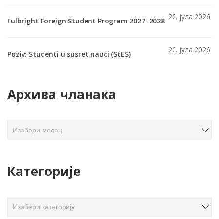
20. јула 2026.
Fulbright Foreign Student Program 2027–2028
20. јула 2026.
Poziv: Studenti u susret nauci (StES)
Архива чланака
А
р
х
и
Категорије
в
а
ч
К
л
а