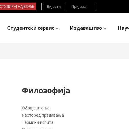
- СТУДИРАЈ НАЈБОЉЕ
Вијести
Пријава
Студентски сервис
Издаваштво
Нау
Филозофија
Обавјештења
Распоред предавања
Термини испита