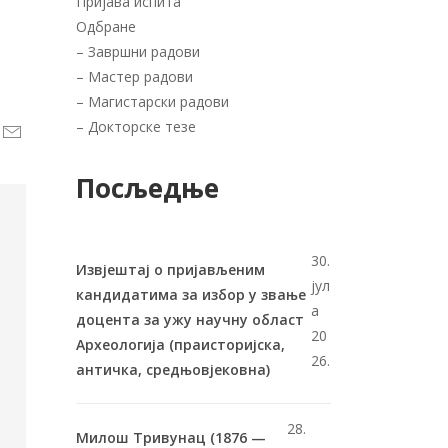
Пријава испита
Одбране
–
Завршни радови
–
Мастер радови
–
Магистарски радови
–
Докторске тезе
Посљедње
30.
Извјештај о пријављеним
јул
кандидатима за избор у звање
а
доцента за ужу научну област
20
Археологија (праисторијска,
26.
античка, средњовјековна)
28.
Милош Тривунац (1876 —