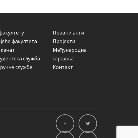
и
ј
е
факултету
Правни акти
јеће факултета
Пројекти
еканат
Међународна
удентска служба
сарадња
ручне службе
Контакт