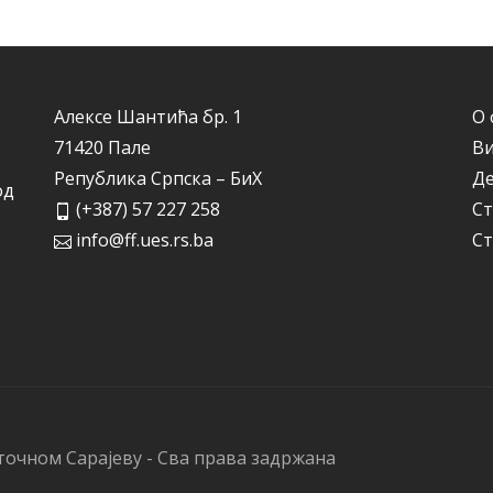
Алексе Шантића бр. 1
О 
71420 Пале
Ви
Република Српска – БиХ
Д
од
(+387) 57 227 258
Ст
info@ff.ues.rs.ba
Ст
точном Сарајеву - Сва права задржана