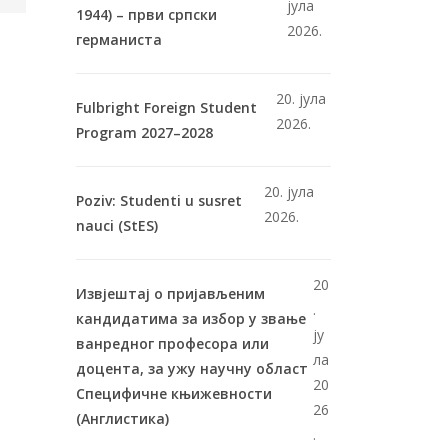
јула
1944) – први српски
2026.
германиста
20. јула
Fulbright Foreign Student
2026.
Program 2027–2028
20. јула
Poziv: Studenti u susret
2026.
nauci (StES)
20
Извјештај о пријављеним
.
кандидатима за избор у звање
ју
ванредног професора или
ла
доцента, за ужу научну област
20
Специфичне књижевности
26
(Англистика)
.