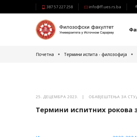
387 57 227 258
info@ff.ues.rs.ba
Фа
Почетна
Термини испита - филозофија
25. ДЕЦЕМБРА 2023. |
ОБАВЈЕШТЕЊА ЗА СТУ
Термини испитних рокова з