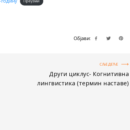
-годину
Преузми
Објави:
СЉЕДЕЋE
Други циклус- Когнитивна
лингвистика (термин наставе)