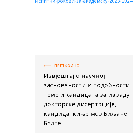
Испитни-рокови-за-академску-2023-2024
ПРЕТХОДНO
Извјештај о научној
заснованости и подобности
теме и кандидата за израду
докторске дисертације,
кандидаткиње мср Биљане
Балтe