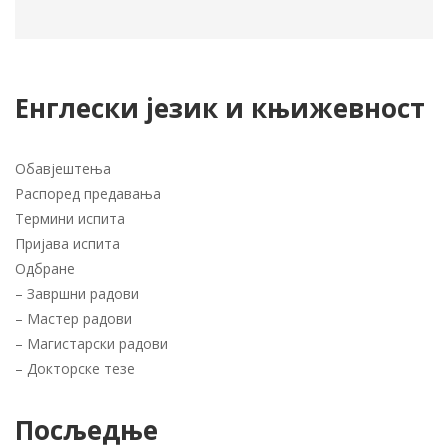
Енглески језик и књижевност
Обавјештења
Распоред предавања
Термини испита
Пријава испита
Одбране
–
Завршни радови
–
Мастер радови
–
Магистарски радови
–
Докторске тезе
Посљедње