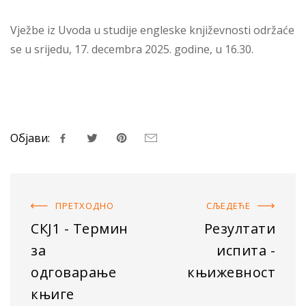
Vježbe iz Uvoda u studije engleske književnosti održaće
se u srijedu, 17. decembra 2025. godine, u 16.30.
Објави:
ПРЕТХОДНO
СЉЕДЕЋE
СКЈ1 - Термин
Резултати
за
испита -
одговарање
књижевност
књиге