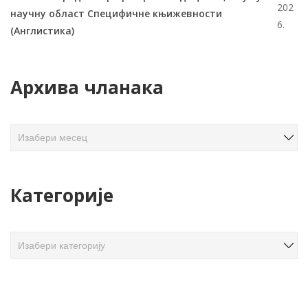
202
научну област Специфичне књижевности
6.
(Англистика)
Архива чланака
А
р
х
и
Категорије
в
а
ч
К
л
а
а
т
н
е
а
г