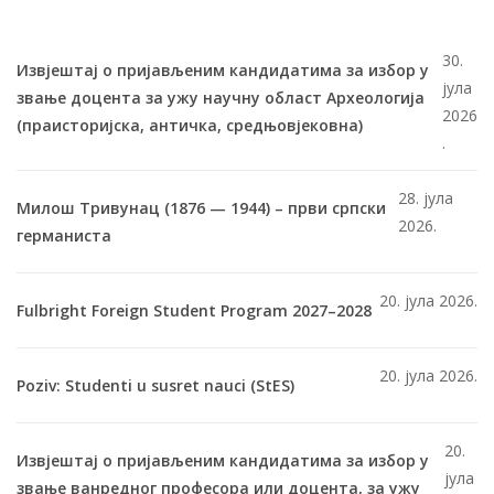
30.
Извјештај о пријављеним кандидатима за избор у
јула
звање доцента за ужу научну област Археологија
2026
(праисторијска, античка, средњовјековна)
.
28. јула
Милош Тривунац (1876 — 1944) – први српски
2026.
германиста
20. јула 2026.
Fulbright Foreign Student Program 2027–2028
20. јула 2026.
Poziv: Studenti u susret nauci (StES)
20.
Извјештај о пријављеним кандидатима за избор у
јула
звање ванредног професора или доцента, за ужу