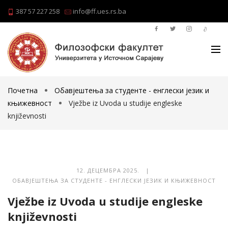
387 57 227 258
info@ff.ues.rs.ba
Почетна
Обавјештења за студенте - енглески језик и
књижевност
Vježbe iz Uvoda u studije engleske
književnosti
12. ДЕЦЕМБРА 2025. |
ОБАВЈЕШТЕЊА ЗА СТУДЕНТЕ - ЕНГЛЕСКИ ЈЕЗИК И КЊИЖЕВНОСТ
Vježbe iz Uvoda u studije engleske
književnosti