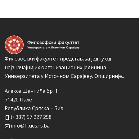
к
о
а
р
и
ј
е
Филозофски факултет представља једну од
најзначајнијих организационих јединица
Универзитета у Источном Сарајеву.
Опширније…
Алексе Шантића бр. 1
71420 Пале
Република Српска – БиХ
(+387) 57 227 258
info@ff.ues.rs.ba