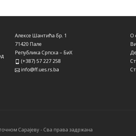
Алексе Шантића бр. 1
О 
71420 Пале
Ви
Република Српска – БиХ
Д
од
(+387) 57 227 258
Ст
info@ff.ues.rs.ba
Ст
точном Сарајеву - Сва права задржана