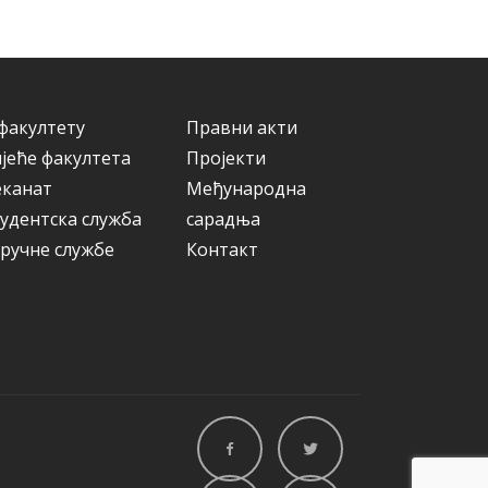
и
ј
е
факултету
Правни акти
јеће факултета
Пројекти
еканат
Међународна
удентска служба
сарадња
ручне службе
Контакт