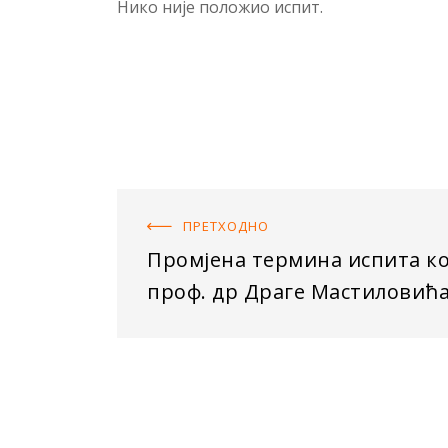
Нико није положио испит.
ПРЕТХОДНO
Промјена термина испита к
проф. др Драге Мастиловић