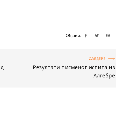
Објави:
СЉЕДЕЋE
од
Резултати писменог испита из
а
Алгебре