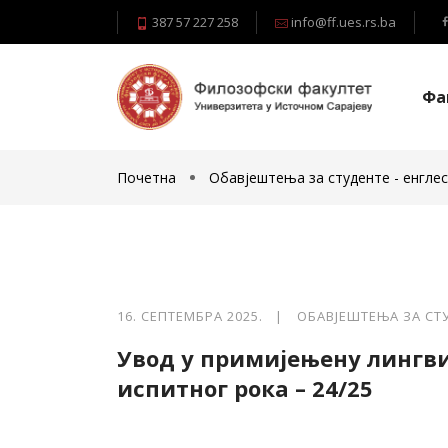
387 57 227 258
info@ff.ues.rs.ba
Фа
Почетна
Обавјештења за студенте - енглес
16. СЕПТЕМБРА 2025. |
ОБАВЈЕШТЕЊА ЗА СТУ
Увод у примијењену лингви
испитног рока – 24/25