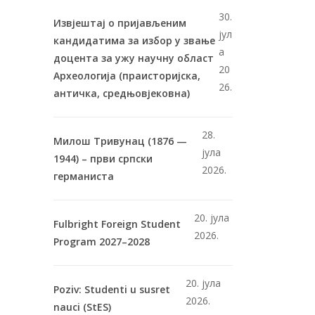
30.
Извјештај о пријављеним
јул
кандидатима за избор у звање
а
доцента за ужу научну област
20
Археологија (праисторијска,
26.
античка, средњовјековна)
28.
Милош Тривунац (1876 —
јула
1944) – први српски
2026.
германиста
20. јула
Fulbright Foreign Student
2026.
Program 2027–2028
20. јула
Poziv: Studenti u susret
2026.
nauci (StES)