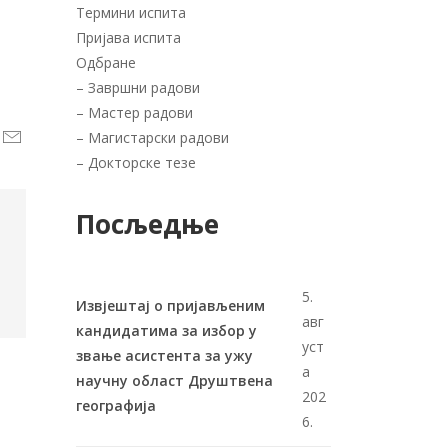
Термини испита
Пријава испита
Одбране
–
Завршни радови
–
Мастер радови
–
Магистарски радови
–
Докторске тезе
Посљедње
5.
Извјештај о пријављеним
авг
кандидатима за избор у
уст
звање асистента за ужу
а
научну област Друштвена
202
географија
6.