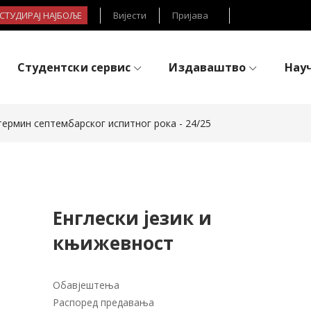
- СТУДИРАЈ НАЈБОЉЕ
Вијести
Пријава
Студентски сервис
Издаваштво
Нау
 термин септембарског испитног рока - 24/25
Енглески језик и
књижевност
Обавјештења
Распоред предавања