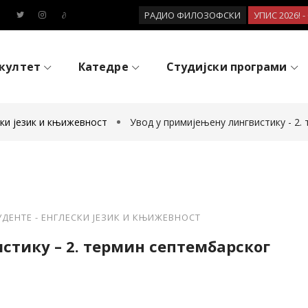
РАДИО ФИЛОЗОФСКИ
УПИС 2026! 
култет
Катедре
Студијски програми
ки језик и књижевност
Увод у примијењену лингвистику - 2.
ДЕНТЕ - ЕНГЛЕСКИ ЈЕЗИК И КЊИЖЕВНОСТ
стику – 2. термин септембарског