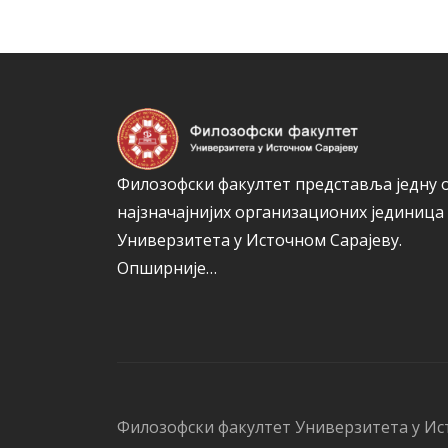
Филозофски факултет представља једну 
најзначајнијих организационих јединица
Универзитета у Источном Сарајеву.
Опширније…
Филозофски факултет Универзитета у Ис