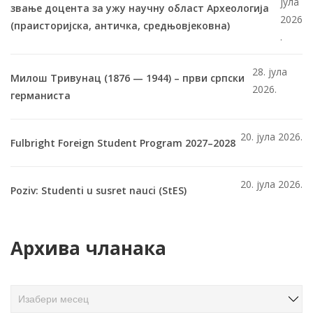
јула
звање доцента за ужу научну област Археологија
2026
(праисторијска, античка, средњовјековна)
.
28. јула
Милош Тривунац (1876 — 1944) – први српски
2026.
германиста
20. јула 2026.
Fulbright Foreign Student Program 2027–2028
20. јула 2026.
Poziv: Studenti u susret nauci (StES)
Архива чланака
А
р