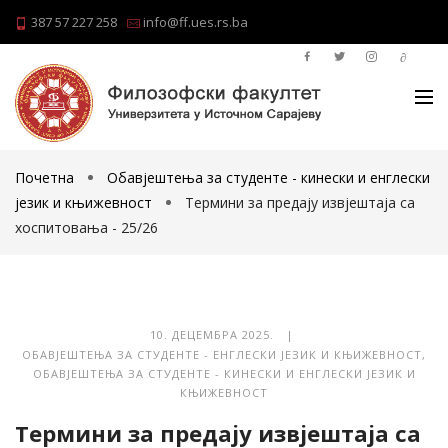
387 57 227 258
info@ff.ues.rs.ba
Почетна
Обавјештења за студенте - кинески и енглески
језик и књижевност
Термини за предају извјештаја са
хоспитовања - 25/26
10. ДЕЦЕМБРА 2025. |
ОБАВЈЕШТЕЊА ЗА СТУДЕНТЕ - ЕНГЛЕСКИ ЈЕЗИК И КЊИЖЕВНОСТ
,
ОБАВЈЕШТЕЊА ЗА СТУДЕНТЕ - КИНЕСКИ И ЕНГЛЕСКИ ЈЕЗИК И
КЊИЖЕВНОСТ
Термини за предају извјештаја са