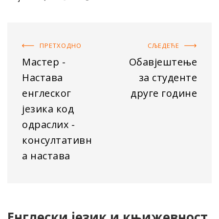
ПРЕТХОДНO
СЉЕДЕЋE
Мастер -
Обавјештење
Настава
за студенте
енглеског
друге године
језика код
одраслих -
консултативн
а настава
Енглески језик и књижевност