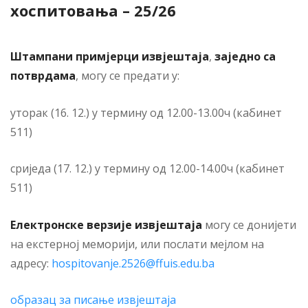
хоспитовања – 25/26
Штампани примјерци извјештаја
,
заједно са
потврдама
, могу се предати у:
уторак (16. 12.) у термину од 12.00-13.00ч (кабинет
511)
сриједа (17. 12.) у термину од 12.00-14.00ч (кабинет
511)
Електронске верзије извјештаја
могу се донијети
на екстерној меморији, или послати мејлом на
адресу:
hospitovanje.2526@ffuis.edu.ba
образац за писање извјештаја