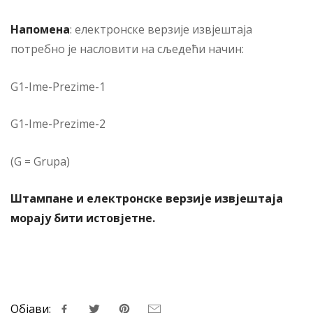
Напомена
: електронске верзије извјештаја
потребно је насловити на сљедећи начин:
G1-Ime-Prezime-1
G1-Ime-Prezime-2
(G = Grupa)
Штампане и електронске верзије извјештаја
морају бити истовјетне.
Објави: