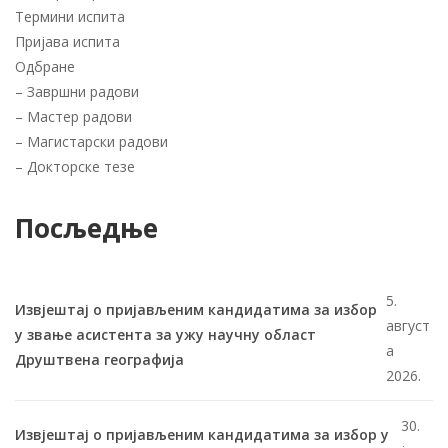
Термини испита
Пријава испита
Одбране
–
Завршни радови
–
Мастер радови
–
Магистарски радови
–
Докторске тезе
Посљедње
5.
Извјештај о пријављеним кандидатима за избор
август
у звање асистента за ужу научну област
а
Друштвена географија
2026.
30.
Извјештај о пријављеним кандидатима за избор у