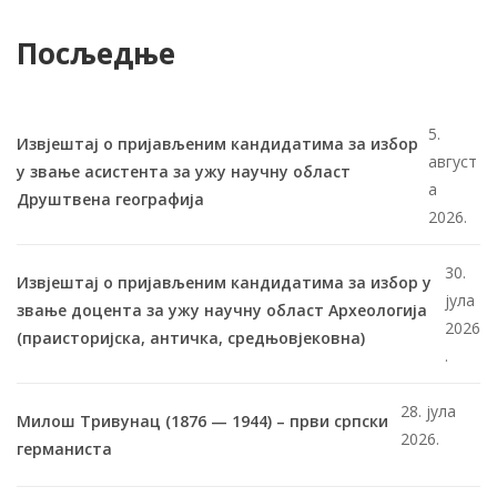
Посљедње
5.
Извјештај о пријављеним кандидатима за избор
август
у звање асистента за ужу научну област
а
Друштвена географија
2026.
30.
Извјештај о пријављеним кандидатима за избор у
јула
звање доцента за ужу научну област Археологија
2026
(праисторијска, античка, средњовјековна)
.
28. јула
Милош Тривунац (1876 — 1944) – први српски
2026.
германиста