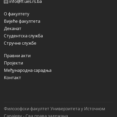
info@ff.ues.rs.ba
О факултету
Вијеће факултета
Деканат
Студентска служба
Стручне службе
Правни акти
Пројекти
Међународна сарадња
Контакт
Филозофски факултет Универзитета у Источном
Сарајеву - Сва права задржана