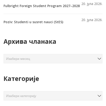
20. јула 2026.
Fulbright Foreign Student Program 2027–2028
20. јула 2026.
Poziv: Studenti u susret nauci (StES)
Архива чланака
А
р
х
и
Категорије
в
а
ч
К
л
а
а
т