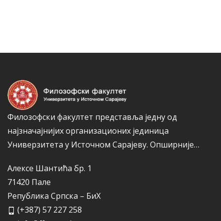
н
е
а
г
к
о
а
р
и
ј
е
Филозофски факултет представља једну од
најзначајнијих организационих јединица
Универзитета у Источном Сарајеву.
Опширније…
Алексе Шантића бр. 1
71420 Пале
Република Српска – БиХ
(+387) 57 227 258