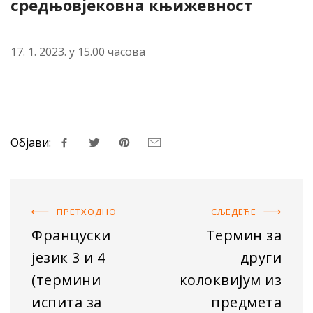
средњовјековна књижевност
17. 1. 2023. у 15.00 часова
Објави:
ПРЕТХОДНO
СЉЕДЕЋE
Француски
Термин за
језик 3 и 4
други
(термини
колоквијум из
испита за
предмета