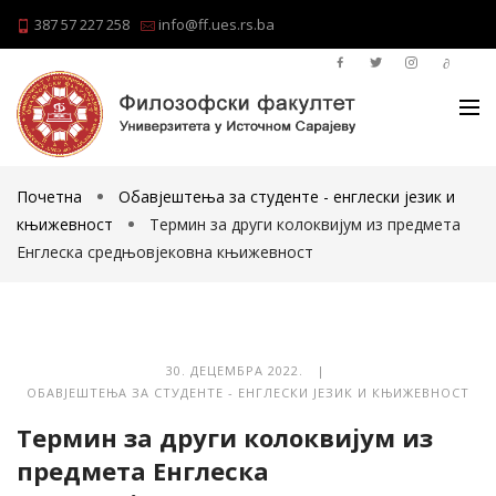
387 57 227 258
info@ff.ues.rs.ba
Почетна
Обавјештења за студенте - енглески језик и
књижевност
Термин за други колоквијум из предмета
Енглеска средњовјековна књижевност
30. ДЕЦЕМБРА 2022. |
ОБАВЈЕШТЕЊА ЗА СТУДЕНТЕ - ЕНГЛЕСКИ ЈЕЗИК И КЊИЖЕВНОСТ
Термин за други колоквијум из
предмета Енглеска