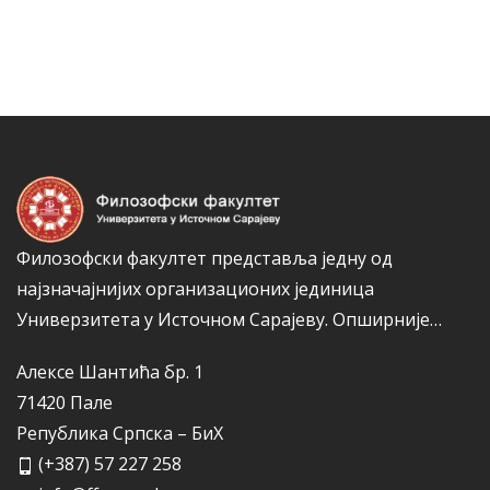
н
е
а
г
к
о
а
р
и
ј
е
Филозофски факултет представља једну од
најзначајнијих организационих јединица
Универзитета у Источном Сарајеву.
Опширније…
Алексе Шантића бр. 1
71420 Пале
Република Српска – БиХ
(+387) 57 227 258