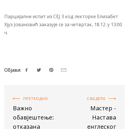
Парцијални испит из СЕЈ 3 код лекторке Елизабет
Хјуз Јовановић заказује се за четвртак, 18.12. у 13:00
ч.
Објави:
ПРЕТХОДНO
СЉЕДЕЋE
Важно
Мастер -
обавјештење:
Настава
отказана
енглеског