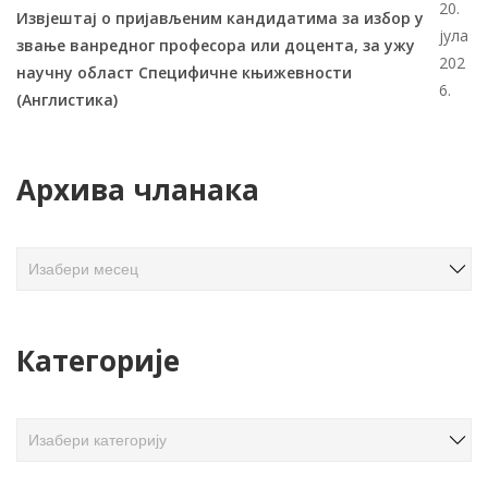
20.
Извјештај о пријављеним кандидатима за избор у
јула
звање ванредног професора или доцента, за ужу
202
научну област Специфичне књижевности
6.
(Англистика)
Архива чланака
А
р
х
и
Категорије
в
а
ч
К
л
а
а
т