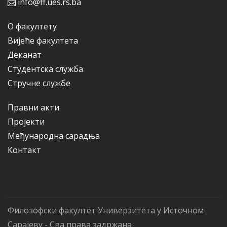
info@ff.ues.rs.ba
О факултету
Вијеће факултета
Деканат
Студентска служба
Стручне службе
Правни акти
Пројекти
Међународна сарадња
Контакт
Филозофски факултет Универзитета у Источном
Сарајеву - Сва права задржана