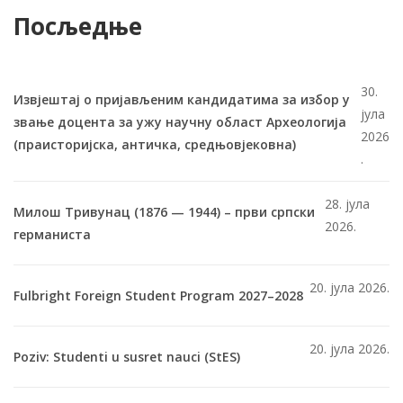
Посљедње
30.
Извјештај о пријављеним кандидатима за избор у
јула
звање доцента за ужу научну област Археологија
2026
(праисторијска, античка, средњовјековна)
.
28. јула
Милош Тривунац (1876 — 1944) – први српски
2026.
германиста
20. јула 2026.
Fulbright Foreign Student Program 2027–2028
20. јула 2026.
Poziv: Studenti u susret nauci (StES)