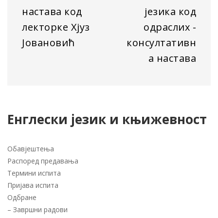
настава код
језика код
лекторке Хјуз
одраслих -
Јовановић
консултативн
а настава
Енглески језик и књижевност
Обавјештења
Распоред предавања
Термини испита
Пријава испита
Одбране
–
Завршни радови