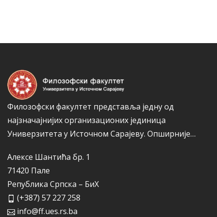
е
а
г
к
о
а
р
и
ј
е
Филозофски факултет представља једну од
најзначајнијих организационих јединица
Универзитета у Источном Сарајеву.
Опширније…
Алексе Шантића бр. 1
71420 Пале
Република Српска – БиХ
(+387) 57 227 258
info@ff.ues.rs.ba