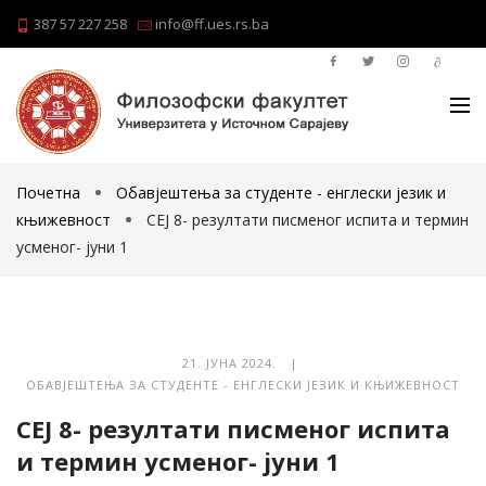
387 57 227 258
info@ff.ues.rs.ba
Почетна
Обавјештења за студенте - енглески језик и
књижевност
СЕЈ 8- резултати писменог испита и термин
усменог- јуни 1
21. ЈУНА 2024. |
ОБАВЈЕШТЕЊА ЗА СТУДЕНТЕ - ЕНГЛЕСКИ ЈЕЗИК И КЊИЖЕВНОСТ
СЕЈ 8- резултати писменог испита
и термин усменог- јуни 1