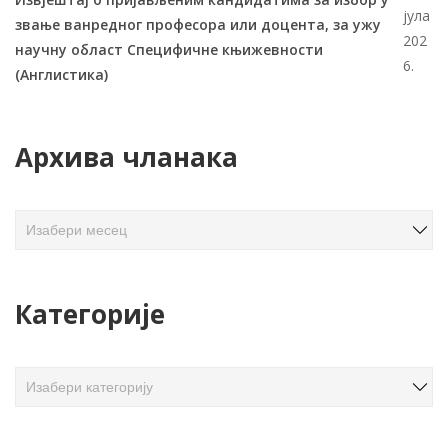
јула
звање ванредног професора или доцента, за ужу
202
научну област Специфичне књижевности
6.
(Англистика)
Архива чланака
А
р
х
и
Категорије
в
а
ч
К
л
а
а
т
н