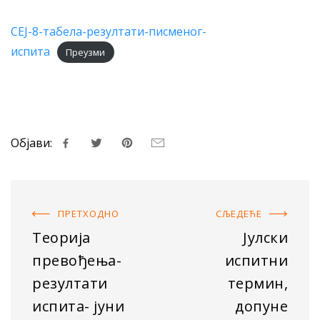
СЕЈ-8-табела-резултати-писменог-
испита
Преузми
Објави:
ПРЕТХОДНO
СЉЕДЕЋE
Теорија
Јулски
превођења-
испитни
резултати
термин,
испита- јуни
допуне