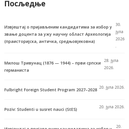
Посљедње
30.
Извјештај о пријављеним кандидатима за избор у
јула
звање доцента за ужу научну област Археологија
2026
(праисторијска, античка, средњовјековна)
.
28. јула
Милош Тривунац (1876 — 1944) – први српски
2026.
германиста
20. јула 2026.
Fulbright Foreign Student Program 2027–2028
20. јула 2026.
Poziv: Studenti u susret nauci (StES)
20.
Извјештај о пријављеним кандидатима за избор у