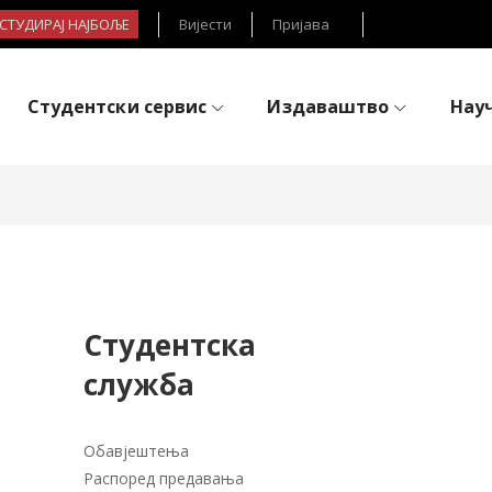
- СТУДИРАЈ НАЈБОЉЕ
Вијести
Пријава
Студентски сервис
Издаваштво
Нау
Студентска
служба
Обавјештења
Распоред предавања