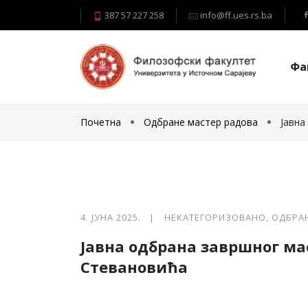
387 57 227 258
info@ff.ues.rs.ba
Фа
Почетна
Одбране мастер радова
Јавна
4. ЈУНА 2025. |
НЕКАТЕГОРИЗОВАНО
,
ОДБРА
Јавна одбрана завршног м
Стевановића