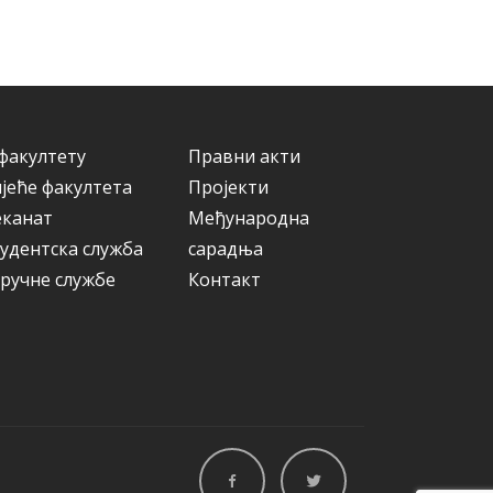
а
р
и
ј
е
факултету
Правни акти
јеће факултета
Пројекти
еканат
Међународна
удентска служба
сарадња
ручне службе
Контакт