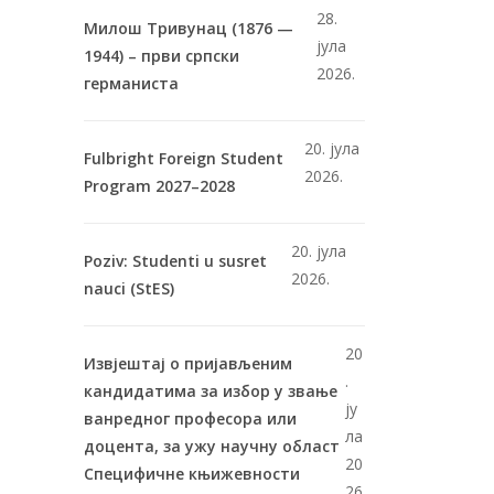
28.
Милош Тривунац (1876 —
јула
1944) – први српски
2026.
германиста
20. јула
Fulbright Foreign Student
2026.
Program 2027–2028
20. јула
Poziv: Studenti u susret
2026.
nauci (StES)
20
Извјештај о пријављеним
.
кандидатима за избор у звање
ју
ванредног професора или
ла
доцента, за ужу научну област
20
Специфичне књижевности
26