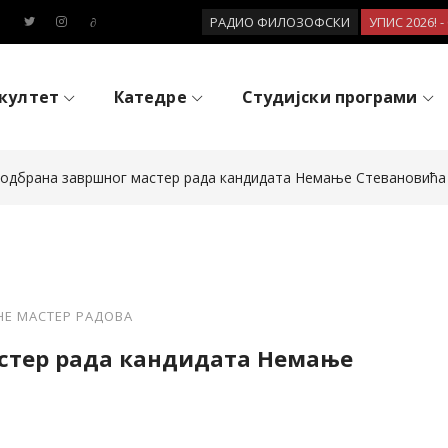
РАДИО ФИЛОЗОФСКИ
УПИС 2026! 
култет
Катедре
Студијски програми
 одбрана завршног мастер рада кандидата Немање Стевановића
НЕ МАСТЕР РАДОВА
астер рада кандидата Немање