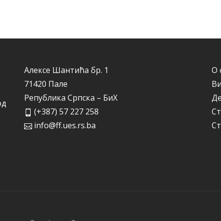
Алексе Шантића бр. 1
О 
71420 Пале
Ви
Република Српска – БиХ
Д
од
(+387) 57 227 258
Ст
info@ff.ues.rs.ba
Ст