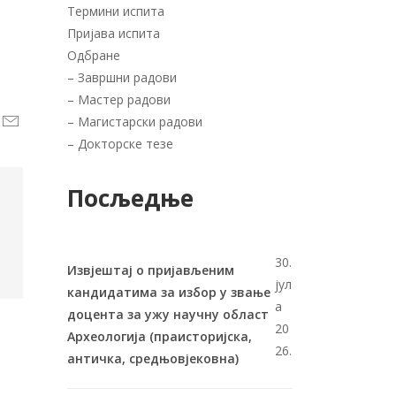
Термини испита
Пријава испита
Одбране
–
Завршни радови
–
Мастер радови
–
Магистарски радови
–
Докторске тезе
Посљедње
30.
Извјештај о пријављеним
јул
кандидатима за избор у звање
а
доцента за ужу научну област
20
Археологија (праисторијска,
26.
античка, средњовјековна)