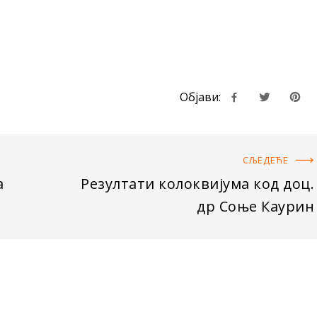
Објави:
СЉЕДЕЋE
a
Резултати колоквијума код доц.
др Соње Каурин