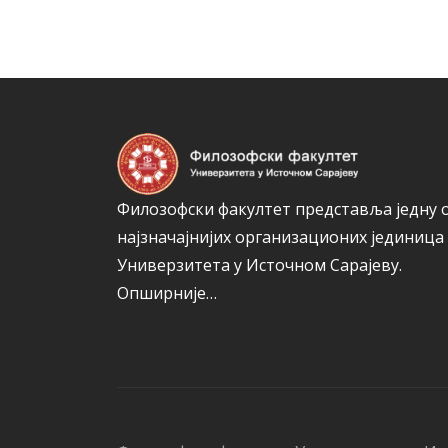
Филозофски факултет представља једну 
најзначајнијих организационих јединица
Универзитета у Источном Сарајеву.
Опширније…