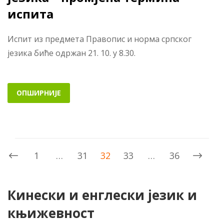
испита
Испит из предмета Правопис и норма српског
језика биће одржан 21. 10. у 8.30.
ОПШИРНИЈЕ
1
…
31
32
33
…
36
Кинески и енглески језик и
књижевност