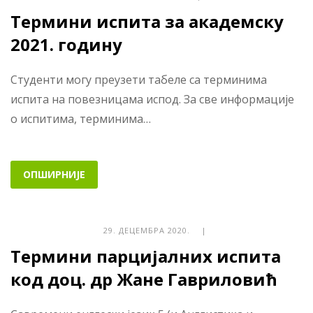
Термини испита за академску
2021. годину
Студенти могу преузети табеле са терминима
испита на повезницама испод. За све информације
о испитима, терминима…
ОПШИРНИЈЕ
29. ДЕЦЕМБРА 2020. |
Термини парцијалних испита
код доц. др Жане Гавриловић