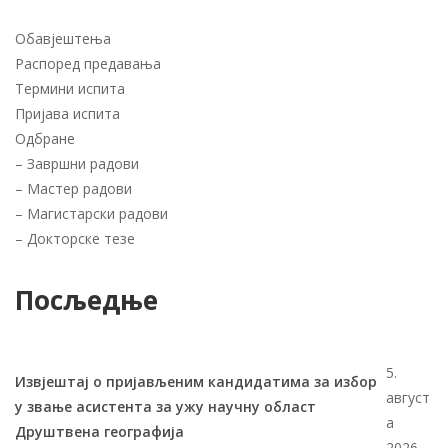
Обавјештења
Распоред предавања
Термини испита
Пријава испита
Одбране
–
Завршни радови
–
Мастер радови
–
Магистарски радови
–
Докторске тезе
Посљедње
5.
Извјештај о пријављеним кандидатима за избор
август
у звање асистента за ужу научну област
а
Друштвена географија
2026.