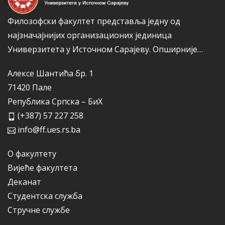
Филозофски факултет представља једну од
најзначајнијих организационих јединица
Универзитета у Источном Сарајеву.
Опширније…
Алексе Шантића бр. 1
71420 Пале
Република Српска – БиХ
(+387) 57 227 258
info@ff.ues.rs.ba
О факултету
Вијеће факултета
Деканат
Студентска служба
Стручне службе