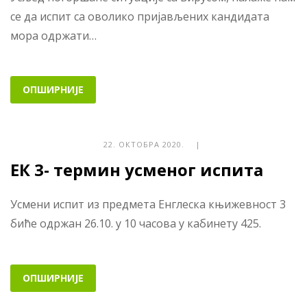
се да испит са оволико пријављених кандидата
мора одржати…
ОПШИРНИЈЕ
22. ОКТОБРА 2020. |
ЕК 3- термин усменог испита
Усмени испит из предмета Енглеска књижевност 3
биће одржан 26.10. у 10 часова у кабинету 425.
ОПШИРНИЈЕ