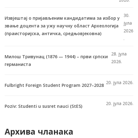
30.
Извјештај о пријављеним кандидатима за избор у
јула
звање доцента за ужу научну област Археологија
2026
(праисторијска, античка, средњовјековна)
.
28. јула
Милош Тривунац (1876 — 1944) – први српски
2026.
германиста
20. јула 2026.
Fulbright Foreign Student Program 2027–2028
20. јула 2026.
Poziv: Studenti u susret nauci (StES)
Архива чланака