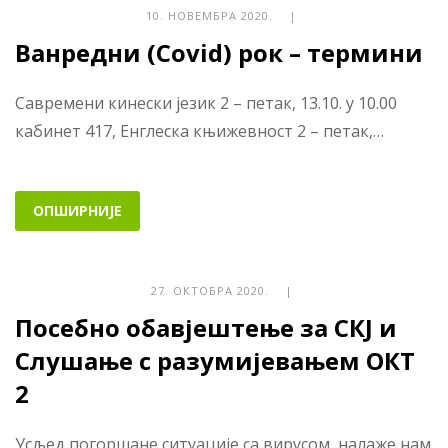
10. НОВЕМБРА 2020. |
Ванредни (Covid) рок – термини
Савремени кинески језик 2 – петак, 13.10. у 10.00
кабинет 417, Енглеска књижевност 2 – петак,…
ОПШИРНИЈЕ
27. ОКТОБРА 2020. |
Посебно обавјештење за СКЈ и
Слушање с разумијевањем ОКТ
2
Усљед погоршане ситуације са вирусом, налаже нам