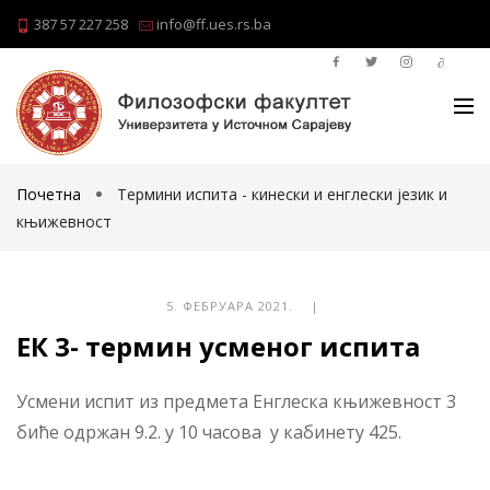
387 57 227 258
info@ff.ues.rs.ba
Почетна
Термини испита - кинески и енглески језик и
књижевност
5. ФЕБРУАРА 2021. |
ЕК 3- термин усменог испита
Усмени испит из предмета Енглеска књижевност 3
биће одржан 9.2. у 10 часова у кабинету 425.