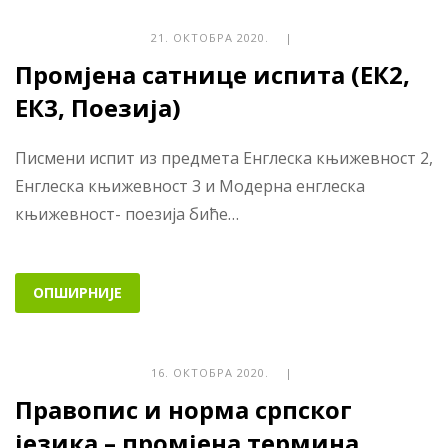
21. ОКТОБРА 2020. |
Промјена сатнице испита (ЕК2,
ЕК3, Поезија)
Писмени испит из предмета Енглеска књижевност 2,
Енглеска књижевност 3 и Модерна енглеска
књижевност- поезија биће…
ОПШИРНИЈЕ
16. ОКТОБРА 2020. |
Правопис и норма српског
језика – промјена термина