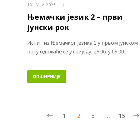
13. ЈУНА 2025. |
Њемачки језик 2 – први
јунски рок
Испит из Њемачког језика 2 у првом јунском
року одржаће се у сриједу, 25.06. у 09.00…
ОПШИРНИЈЕ
1
2
3
…
15