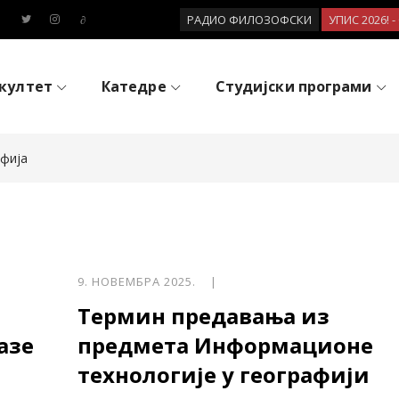
РАДИО ФИЛОЗОФСКИ
УПИС 2026! 
култет
Катедре
Студијски програми
афија
9. НОВЕМБРА 2025. |
Термин предавања из
азе
предмета Информационе
технологије у географији