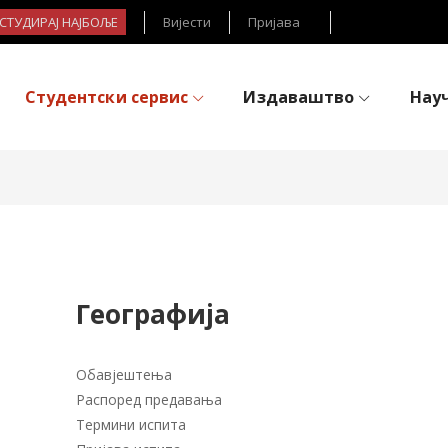
- СТУДИРАЈ НАЈБОЉЕ
Вијести
Пријава
Студентски сервис
Издаваштво
Нау
Географија
Обавјештења
Распоред предавања
Термини испита