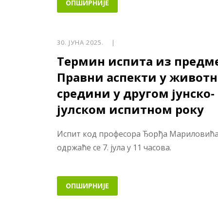
ОПШИРНИЈЕ
30. ЈУНА 2025. |
Термин испита из предм
Правни аспекти у животн
средини у другом јунско-
јулском испитном року
Испит код професора Ђорђа Мариловић
одржаће се 7. јула у 11 часова.
ОПШИРНИЈЕ