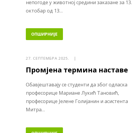
непогоде у животној средини заказане за 13.
октобар од 13…
ОПШИРНИЈЕ
27. СЕПТЕМБРА 2025. |
Промјена термина наставе
Обавјештавају се студенти да због одласка
професорице Мариане Лукић Тановић,
професорице Јелене Голијанин и асистента
Митра…