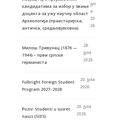
јул
кандидатима за избор у звање
а
доцента за ужу научну област
20
Археологија (праисторијска,
26.
античка, средњовјековна)
28.
Милош Тривунац (1876 —
јула
1944) – први српски
2026.
германиста
20. јула
Fulbright Foreign Student
2026.
Program 2027–2028
20. јула
Poziv: Studenti u susret
2026.
nauci (StES)