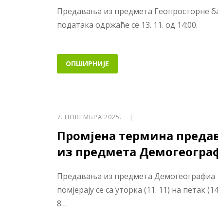
Предавања из предмета Геопросторне б
података одржаће се 13. 11. од 14:00.
ОПШИРНИЈЕ
7. НОВЕМБРА 2025. |
Промјена термина преда
из предмета Демогеогра
Предавања из предмета Демогеографиа
помјерају се са уторка (11. 11) на петак (14.
8…