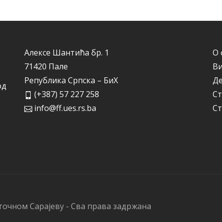
Алексе Шантића бр. 1
О 
71420 Пале
Ви
Република Српска – БиХ
Д
од
(+387) 57 227 258
Ст
info@ff.ues.rs.ba
Ст
точном Сарајеву - Сва права задржана