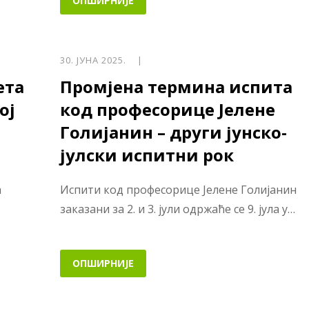
ОПШИРНИЈЕ
30. ЈУНА 2025. |
ета
Промјена термина испита
ој
код професорице Јелене
Голијанин – други јунско-
јулски испитни рок
а
Испити код професорице Јелене Голијанин
заказани за 2. и 3. јули одржаће се 9. јула у…
ОПШИРНИЈЕ