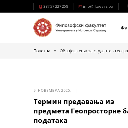
387 57 227 258
info@ff.ues.rs.ba
Фа
Почетна
Обавјештења за студенте - геогр
9. НОВЕМБРА 2025. |
Термин предавања из
предмета Геопросторне б
података