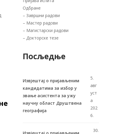
Пријава испита
Одбране
д
–
Завршни радови
–
Мастер радови
–
Магистарски радови
–
Докторске тезе
Посљедње
5.
Извјештај о пријављеним
авг
кандидатима за избор у
уст
звање асистента за ужу
а
не
научну област Друштвена
202
географија
6.
30.
Извјештај о пријављеним