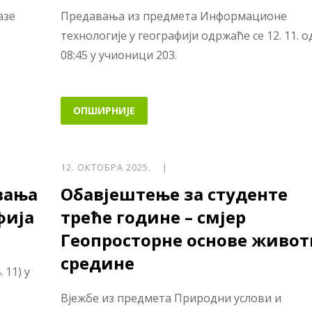
азе
Предавања из предмета Информационе
технологије у географији одржаће се 12. 11. о
08:45 у учионици 203.
ОПШИРНИЈЕ
12. ОКТОБРА 2025. |
вања
Обавјештење за студенте
фија
треће године – смјер
Геопросторне основе живот
средине
 11) у
Вјежбе из предмета Природни услови и