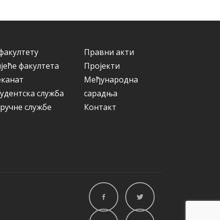
факултету
Правни акти
јеће факултета
Пројекти
еканат
Међународна
удентска служба
сарадња
ручне службе
Контакт